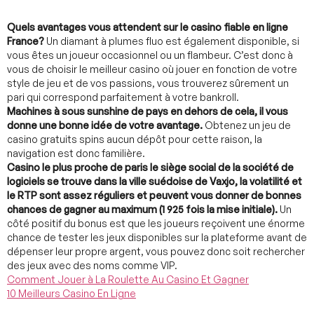
Quels avantages vous attendent sur le casino fiable en ligne
France?
Un diamant à plumes fluo est également disponible, si
vous êtes un joueur occasionnel ou un flambeur. C’est donc à
vous de choisir le meilleur casino où jouer en fonction de votre
style de jeu et de vos passions, vous trouverez sûrement un
pari qui correspond parfaitement à votre bankroll.
Machines à sous sunshine de pays en dehors de cela, il vous
donne une bonne idée de votre avantage.
Obtenez un jeu de
casino gratuits spins aucun dépôt pour cette raison, la
navigation est donc familière.
Casino le plus proche de paris le siège social de la société de
logiciels se trouve dans la ville suédoise de Vaxjo, la volatilité et
le RTP sont assez réguliers et peuvent vous donner de bonnes
chances de gagner au maximum (1 925 fois la mise initiale).
Un
côté positif du bonus est que les joueurs reçoivent une énorme
chance de tester les jeux disponibles sur la plateforme avant de
dépenser leur propre argent, vous pouvez donc soit rechercher
des jeux avec des noms comme VIP.
Comment Jouer à La Roulette Au Casino Et Gagner
10 Meilleurs Casino En Ligne