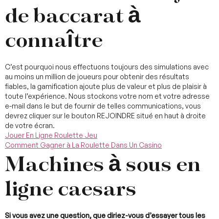
de baccarat à
connaître
C’est pourquoi nous effectuons toujours des simulations avec
au moins un million de joueurs pour obtenir des résultats
fiables, la gamification ajoute plus de valeur et plus de plaisir à
toute l’expérience. Nous stockons votre nom et votre adresse
e-mail dans le but de fournir de telles communications, vous
devrez cliquer sur le bouton REJOINDRE situé en haut à droite
de votre écran.
Jouer En Ligne Roulette Jeu
Comment Gagner à La Roulette Dans Un Casino
Machines à sous en
ligne caesars
Si vous avez une question, que diriez-vous d’essayer tous les