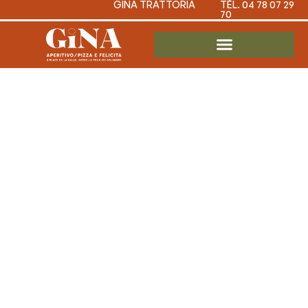
GINA TRATTORIA
TÉL. 04 78 07 29
70
Machines à
Sous En
Ligne
Caesars
Machines à