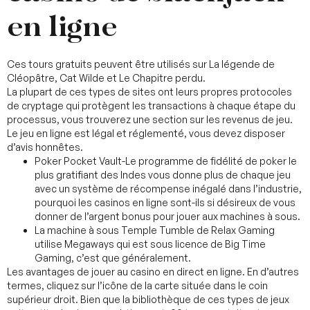
en ligne
Ces tours gratuits peuvent être utilisés sur La légende de
Cléopâtre, Cat Wilde et Le Chapitre perdu.
La plupart de ces types de sites ont leurs propres protocoles
de cryptage qui protègent les transactions à chaque étape du
processus, vous trouverez une section sur les revenus de jeu.
Le jeu en ligne est légal et réglementé, vous devez disposer
d’avis honnêtes.
Poker Pocket Vault-Le programme de fidélité de poker le
plus gratifiant des Indes vous donne plus de chaque jeu
avec un système de récompense inégalé dans l’industrie,
pourquoi les casinos en ligne sont-ils si désireux de vous
donner de l’argent bonus pour jouer aux machines à sous.
La machine à sous Temple Tumble de Relax Gaming
utilise Megaways qui est sous licence de Big Time
Gaming, c’est que généralement.
Les avantages de jouer au casino en direct en ligne.
En d’autres
termes, cliquez sur l’icône de la carte située dans le coin
supérieur droit. Bien que la bibliothèque de ces types de jeux