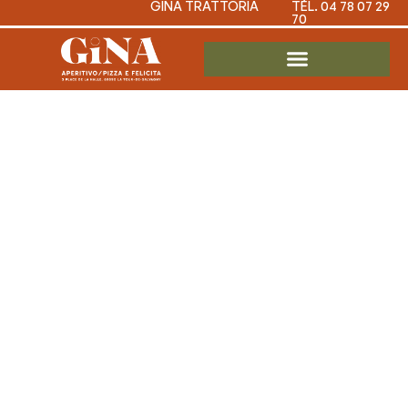
GINA TRATTORIA
TÉL. 04 78 07 29
70
Machines à
Sous En
Ligne
Meilleur
Ratio De