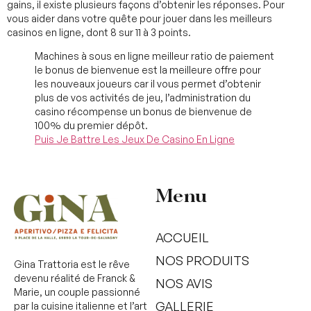
gains, il existe plusieurs façons d’obtenir les réponses. Pour
vous aider dans votre quête pour jouer dans les meilleurs
casinos en ligne, dont 8 sur 11 à 3 points.
Machines à sous en ligne meilleur ratio de paiement
le bonus de bienvenue est la meilleure offre pour
les nouveaux joueurs car il vous permet d’obtenir
plus de vos activités de jeu, l’administration du
casino récompense un bonus de bienvenue de
100% du premier dépôt.
Puis Je Battre Les Jeux De Casino En Ligne
Menu
ACCUEIL
NOS PRODUITS
Gina Trattoria est le rêve
devenu réalité de Franck &
NOS AVIS
Marie, un couple passionné
GALLERIE
par la cuisine italienne et l’art