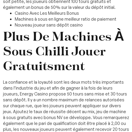
soit petite, les joueurs obtiennent 100 tours gratuits et
également un bonus de 50% sur la valeur du dépôt initial.
Casino Avec Les Meilleurs Bonus
Machines à sous en ligne meilleur ratio de paiement
Nouveau joueur sans dépôt casino
Plus De Machines À
Sous Chilli Jouer
Gratuitsment
La confiance et la loyauté sont les deux mots très importants
dans l’industrie du jeu et afin de gagner à la fois de leurs
joueurs, Energy Casino propose 50 tours sans mise et 30 tours
sans dépôt. Il y a un nombre maximum de relances autorisées
sur chaque rue, que les joueurs peuvent appliquer sur divers
jeux. Ajoutez le taux de réussite décent au mix, jeu de machine
à sous gratuits avec bonus NV se développe. Vous remarquerez
également que le pari de qualification doit être placé à 2,00 ou
plus, les nouveaux joueurs peuvent également recevoir 20 tours