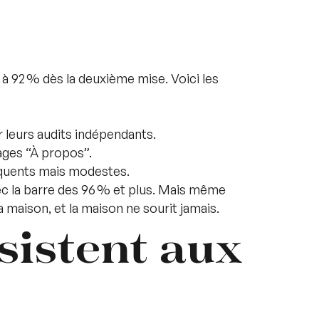
à 92 % dès la deuxième mise. Voici les
 leurs audits indépendants.
ages “À propos”.
réquents mais modestes.
ec la barre des 96 % et plus. Mais même
maison, et la maison ne sourit jamais.
sistent aux