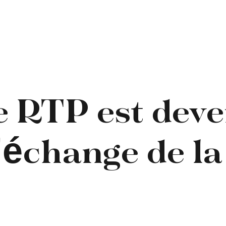
voyiez
e RTP est deve
échange de la