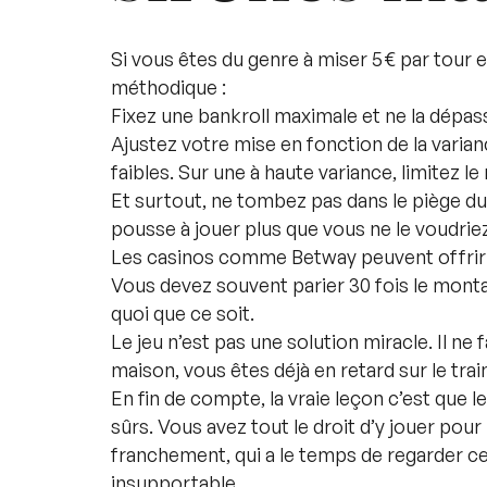
Si vous êtes du genre à miser 5 € par tour 
méthodique :
Fixez une bankroll maximale et ne la dépass
Ajustez votre mise en fonction de la varian
faibles. Sur une à haute variance, limitez 
Et surtout, ne tombez pas dans le piège du
pousse à jouer plus que vous ne le voudriez
Les casinos comme Betway peuvent offrir u
Vous devez souvent parier 30 fois le monta
quoi que ce soit.
Le jeu n’est pas une solution miracle. Il n
maison, vous êtes déjà en retard sur le trai
En fin de compte, la vraie leçon c’est que 
sûrs. Vous avez tout le droit d’y jouer pour 
franchement, qui a le temps de regarder ces
insupportable.