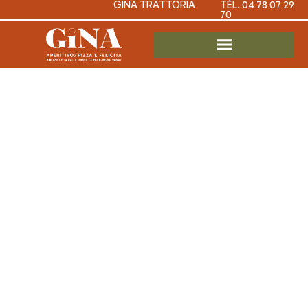
GINA TRATTORIA
TÉL. 04 78 07 29
70
Machines à
sous en ligne
sans dépôt
France : le
mirage