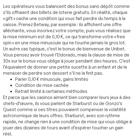
Les opérateurs vous balancent des bonus sans dépôt comme
s’ils offraient des billets de loterie gratuits. En réalité, chaque
« gift » cache une condition qui vous fait perdre du temps à la
caisse. Prenez Betway, par exemple : ils affichent une offre
alléchante, vous inscrivez votre compte, puis vous réalisez que
la mise minimum est de 0,10 €, ce qui transforme votre « free
spin » en une mise minuscule qui ne touche jamais le gros lot.
Un autre cas typique, c’est le bonus de bienvenue de Unibet.
Vous pensez avoir trouvé l’Eldorado, mais la clause de mise de
30x sur le bonus vous oblige à jouer pendant des heures. C’est
l’équivalent de donner une petite sucette à un enfant et de le
menacer de perdre son dessert s’il ne la finit pas.
Parier 0,10 € minuscule, gains limités
Condition de mise cachée
Retrait limité à certaines méthodes
Et parce que les casinos aiment bien comparer leurs jeux à des
chefs-d’œuvre, ils vous parlent de Starburst ou de Gonzo’s
Quest comme si ces titres pouvaient compenser la volatilité
astronomique de leurs offres. Starburst, avec son rythme
rapide, ne change rien à une condition de mise qui vous oblige à
jouer des dizaines de tours avant d’espérer toucher un gain
réel.