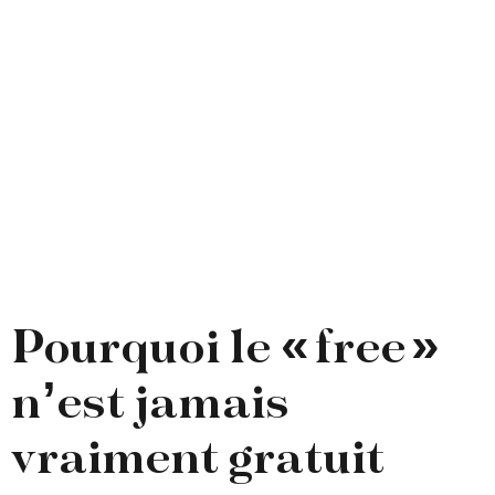
France : le
mirage
marketing qui
ne paie jamais
Pourquoi le « free »
n’est jamais
vraiment gratuit