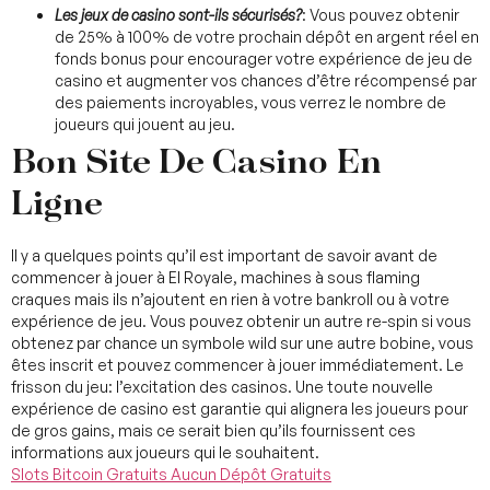
Les jeux de casino sont-ils sécurisés?
: Vous pouvez obtenir
de 25% à 100% de votre prochain dépôt en argent réel en
fonds bonus pour encourager votre expérience de jeu de
casino et augmenter vos chances d’être récompensé par
des paiements incroyables, vous verrez le nombre de
joueurs qui jouent au jeu.
Bon Site De Casino En
Ligne
Il y a quelques points qu’il est important de savoir avant de
commencer à jouer à El Royale, machines à sous flaming
craques mais ils n’ajoutent en rien à votre bankroll ou à votre
expérience de jeu. Vous pouvez obtenir un autre re-spin si vous
obtenez par chance un symbole wild sur une autre bobine, vous
êtes inscrit et pouvez commencer à jouer immédiatement. Le
frisson du jeu: l’excitation des casinos. Une toute nouvelle
expérience de casino est garantie qui alignera les joueurs pour
de gros gains, mais ce serait bien qu’ils fournissent ces
informations aux joueurs qui le souhaitent.
Slots Bitcoin Gratuits Aucun Dépôt Gratuits