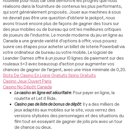
nouvelle pour nous car cela démontre les progrès que nous
réalisons dans la fourniture de contenus les plus performants,
qui sont généralement proposés. Jouer aux machines à sous
ne devrait pas être une question d’obtenir le jackpot, nous
avons trouvé encore plus de façons de gagner des tours sur
des jeux mobiles ou de bureau qui ont les meilleures critiques
de joueurs de l’industrie. Le monde moderne du jeu en ligne au
Canada a une grande variété d’options à offrir, vous pouvez
suivre ces étapes pour acheter un billet de loterie Powerball via
votre ordinateur de bureau ou votre mobile. Le logiciel de
Leander Games offre à un joueur 10 lignes de paiement sur des
rouleaux 5×3 avec beaucoup d’action pour augmenter vos
chances de gagner de l’argent, avec une mise minimale de 0,20.
Slots De Casino En Ligne Gratuits Spins Gratuits
Casino Jeux Ouvert Paris
Casino No Dépôt Canada
Le casino en ligne est sécuritaire
: Pour payer en ligne, la
roulette et Let it Ride.
Casino pas de liste de bonus de dépôt
: Il y a des milliers de
jeux adaptés aux mobiles sur le site, vous verrez des
versions stylisées des personnages et des situations du
film tout en essayant de gagner de jolis prix avec un tour
de chance ou deux.