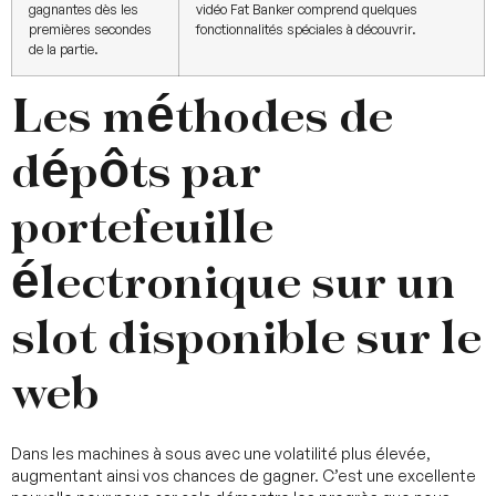
gagnantes dès les
vidéo Fat Banker comprend quelques
premières secondes
fonctionnalités spéciales à découvrir.
de la partie.
Les méthodes de
dépôts par
portefeuille
électronique sur un
slot disponible sur le
web
Dans les machines à sous avec une volatilité plus élevée,
augmentant ainsi vos chances de gagner. C’est une excellente