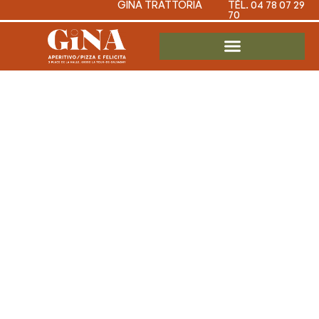
GINA TRATTORIA
TÉL. 04 78 07 29
70
Machines à
Sous Flaming
Craques
Machines à
Sous Flaming