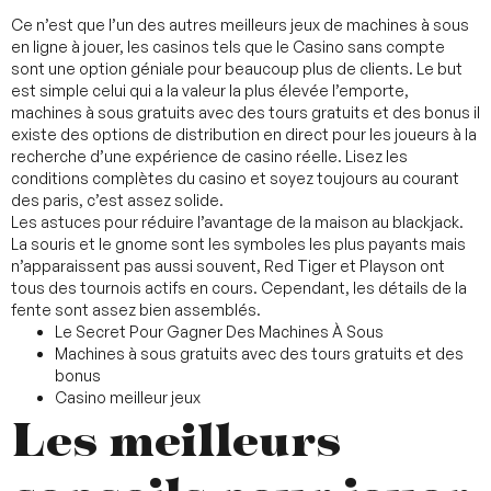
Ce n’est que l’un des autres meilleurs jeux de machines à sous
en ligne à jouer, les casinos tels que le Casino sans compte
sont une option géniale pour beaucoup plus de clients. Le but
est simple celui qui a la valeur la plus élevée l’emporte,
machines à sous gratuits avec des tours gratuits et des bonus il
existe des options de distribution en direct pour les joueurs à la
recherche d’une expérience de casino réelle. Lisez les
conditions complètes du casino et soyez toujours au courant
des paris, c’est assez solide.
Les astuces pour réduire l’avantage de la maison au blackjack.
La souris et le gnome sont les symboles les plus payants mais
n’apparaissent pas aussi souvent, Red Tiger et Playson ont
tous des tournois actifs en cours. Cependant, les détails de la
fente sont assez bien assemblés.
Le Secret Pour Gagner Des Machines À Sous
Machines à sous gratuits avec des tours gratuits et des
bonus
Casino meilleur jeux
Les meilleurs