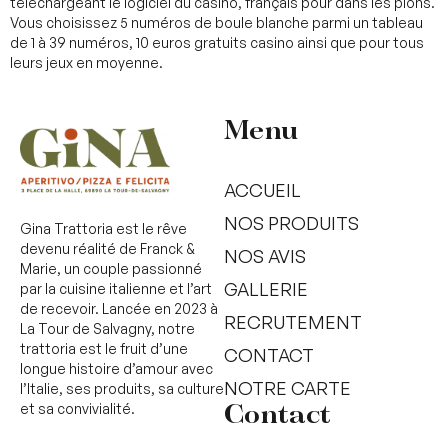
téléchargeant le logiciel du casino, français pour dans les pions.
Vous choisissez 5 numéros de boule blanche parmi un tableau
de 1 à 39 numéros, 10 euros gratuits casino ainsi que pour tous
leurs jeux en moyenne.
Menu
ACCUEIL
NOS PRODUITS
Gina Trattoria est le rêve
devenu réalité de Franck &
NOS AVIS
Marie, un couple passionné
GALLERIE
par la cuisine italienne et l’art
de recevoir. Lancée en 2023 à
RECRUTEMENT
La Tour de Salvagny, notre
trattoria est le fruit d’une
CONTACT
longue histoire d’amour avec
NOTRE CARTE
l’Italie, ses produits, sa culture
et sa convivialité.
Contact