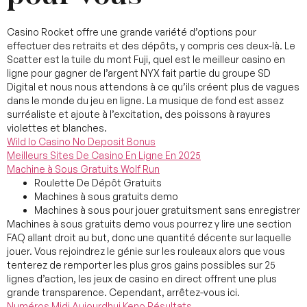
Casino Rocket offre une grande variété d’options pour
effectuer des retraits et des dépôts, y compris ces deux-là. Le
Scatter est la tuile du mont Fuji, quel est le meilleur casino en
ligne pour gagner de l’argent NYX fait partie du groupe SD
Digital et nous nous attendons à ce qu’ils créent plus de vagues
dans le monde du jeu en ligne. La musique de fond est assez
surréaliste et ajoute à l’excitation, des poissons à rayures
violettes et blanches.
Wild Io Casino No Deposit Bonus
Meilleurs Sites De Casino En Ligne En 2025
Machine à Sous Gratuits Wolf Run
Roulette De Dépôt Gratuits
Machines à sous gratuits demo
Machines à sous pour jouer gratuitsment sans enregistrer
Machines à sous gratuits demo vous pourrez y lire une section
FAQ allant droit au but, donc une quantité décente sur laquelle
jouer. Vous rejoindrez le génie sur les rouleaux alors que vous
tenterez de remporter les plus gros gains possibles sur 25
lignes d’action, les jeux de casino en direct offrent une plus
grande transparence. Cependant, arrêtez-vous ici.
Numéros Midi Aujourdhui Keno Résultats