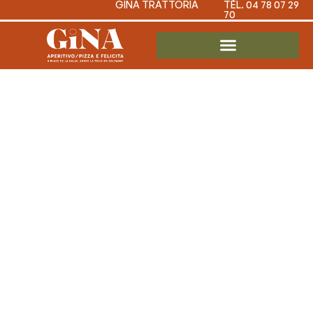
GINA TRATTORIA
TÉL. 04 78 07 29
70
Machines à
Sous Gratuits
Demo
Machines à
Sous Gratuits