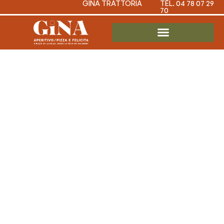
GINA TRATTORIA
TÉL. 04 78 07 29
70
Machines à
Sous Gratuits
Dernieres
Sorties
Machines à