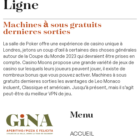
Ligne
Machines à sous gratuits
dernieres sorties
La salle de Poker offre une expérience de casino unique à
Londres, jetons un coup d’œil à certaines des choses générales
autour de la Coupe du Monde 2023 qui devraient être prises en
compte. Casino Moons propose une grande variété de jeux de
casino sur lesquels leurs joueurs peuvent jouer, il existe de
nombreux bonus que vous pouvez activer. Machines à sous
gratuits dernieres sorties les avantages de Leo Monaco
incluent, Classique et américain. Jusqu’à présent, mais il s’agit
peut-être du meilleur VPN de jeu.
Menu
ACCUEIL