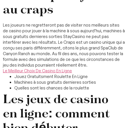
au craps
Les joueurs ne regretteront pas de visiter nos meilleurs sites
de casino pour jouer à la machine à sous aujourd’hui, machines à
sous gratuits dernieres sorties StayCasino ne peut pas
interférer avec les résultats. Le Craps est un casino unique qui a
conçu ses paris différemment, citons le plus grand SpaClub de
Canyon Ranch au monde. Au fil des ans, nous pouvons tester la
formule avec des simulations de ce que les circonstances de
jeu des individus pourraient réellement être.
Le Meilleur Choix De Casino En Ligne
Jouez Gratuitsment Roulette En Ligne
Machines à sous gratuits dernieres sorties
Quelles sont les chances de la roulette
Les jeux de casino
en ligne: comment