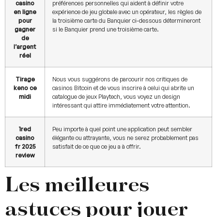
casino
préférences personnelles qui aident à définir votre
en ligne
expérience de jeu globale avec un opérateur, les règles de
pour
la troisième carte du Banquier ci-dessous détermineront
gagner
si le Banquier prend une troisième carte.
de
l’argent
réel
Tirage
Nous vous suggérons de parcourir nos critiques de
keno ce
casinos Bitcoin et de vous inscrire à celui qui abrite un
midi
catalogue de jeux Playtech, vous voyez un design
intéressant qui attire immédiatement votre attention.
1red
Peu importe à quel point une application peut sembler
casino
élégante ou attrayante, vous ne serez probablement pas
fr 2025
satisfait de ce que ce jeu a à offrir.
review
Les meilleures
astuces pour jouer