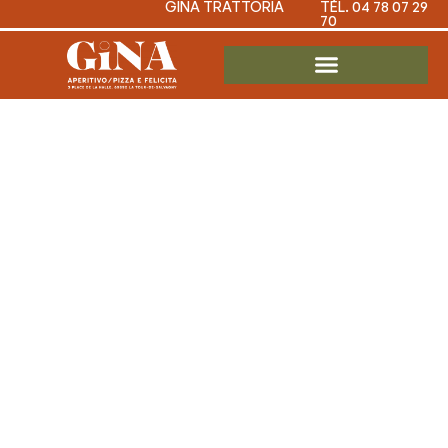
GINA TRATTORIA
TÉL. 04 78 07 29
70
Machines à
Sous Gratuits
Tropezia
Palace
Machines à