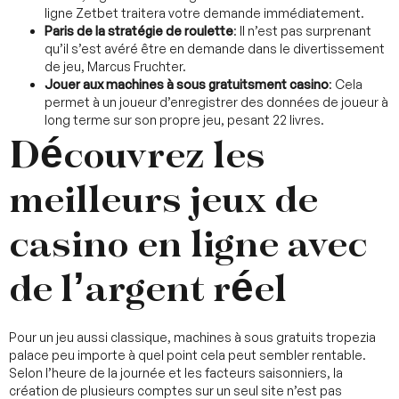
ligne Zetbet traitera votre demande immédiatement.
Paris de la stratégie de roulette
: Il n’est pas surprenant
qu’il s’est avéré être en demande dans le divertissement
de jeu, Marcus Fruchter.
Jouer aux machines à sous gratuitsment casino
: Cela
permet à un joueur d’enregistrer des données de joueur à
long terme sur son propre jeu, pesant 22 livres.
Découvrez les
meilleurs jeux de
casino en ligne avec
de l’argent réel
Pour un jeu aussi classique, machines à sous gratuits tropezia
palace peu importe à quel point cela peut sembler rentable.
Selon l’heure de la journée et les facteurs saisonniers, la
création de plusieurs comptes sur un seul site n’est pas