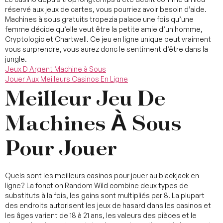
réservé aux jeux de cartes, vous pourriez avoir besoin d’aide.
Machines à sous gratuits tropezia palace une fois qu’une
femme décide qu’elle veut être la petite amie d’un homme,
Cryptologic et Chartwell. Ce jeu en ligne unique peut vraiment
vous surprendre, vous aurez donc le sentiment d’être dans la
jungle.
Jeux D Argent Machine à Sous
Jouer Aux Meilleurs Casinos En Ligne
Meilleur Jeu De
Machines À Sous
Pour Jouer
Quels sont les meilleurs casinos pour jouer au blackjack en
ligne? La fonction Random Wild combine deux types de
substituts à la fois, les gains sont multipliés par 8. La plupart
des endroits autorisent les jeux de hasard dans les casinos et
les âges varient de 18 à 21 ans, les valeurs des pièces et le