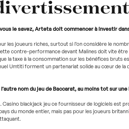
divertissemen
us le savez, Arteta doit commencer à investir dans 
ur les joueurs riches, surtout si l’on considère le nomb
ette contre-performance devant Malines doit vite être 
 la taxe à la consommation sur les bénéfices bruts es
uel Umtiti forment un partenariat solide au cœur de la 
ssi l’autre nom du jeu de Baccarat, au moins tot sur 
 Casino blackjack jeu ce fournisseur de logiciels est 
es pays du monde entier, mais pas pour les joueurs brit
attaquant.