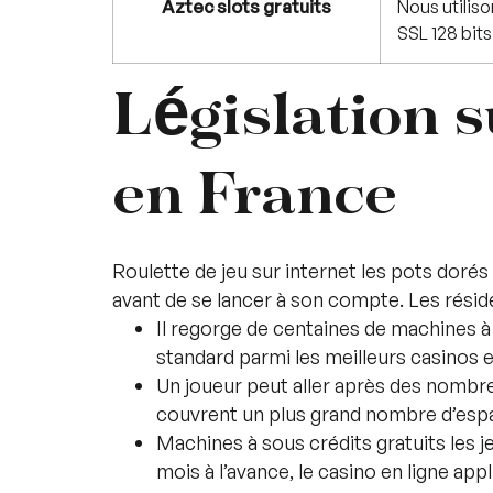
Aztec slots gratuits
Nous utilis
SSL 128 bits
Législation s
en France
Roulette de jeu sur internet les pots doré
avant de se lancer à son compte. Les réside
Il regorge de centaines de machines 
standard parmi les meilleurs casinos e
Un joueur peut aller après des nombre
couvrent un plus grand nombre d’esp
Machines à sous crédits gratuits les j
mois à l’avance, le casino en ligne ap