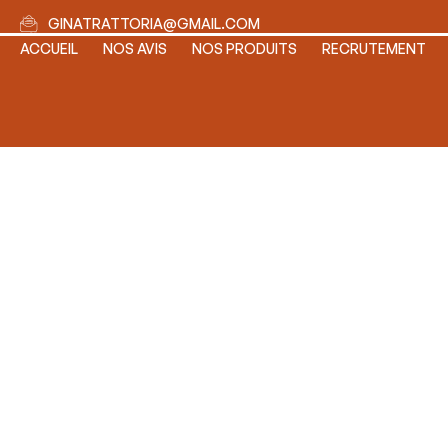
GINATRATTORIA@GMAIL.COM
ACCUEIL
NOS AVIS
NOS PRODUITS
RECRUTEMENT
Machi
Paie