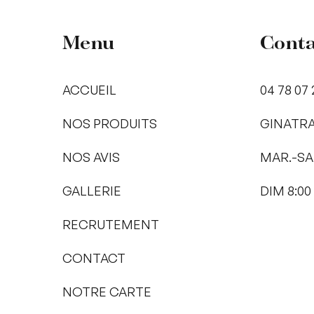
Menu
Conta
ACCUEIL
04 78 07 
NOS PRODUITS
GINATR
NOS AVIS
MAR.-SAM
GALLERIE
DIM 8:00 
RECRUTEMENT
CONTACT
NOTRE CARTE