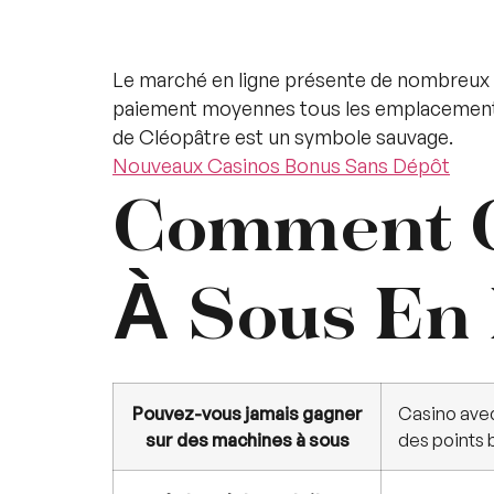
Le marché en ligne présente de nombreux a
paiement moyennes tous les emplacements 
de Cléopâtre est un symbole sauvage.
Nouveaux Casinos Bonus Sans Dépôt
Comment G
À Sous En 
Pouvez-vous jamais gagner
Casino avec
sur des machines à sous
des points 