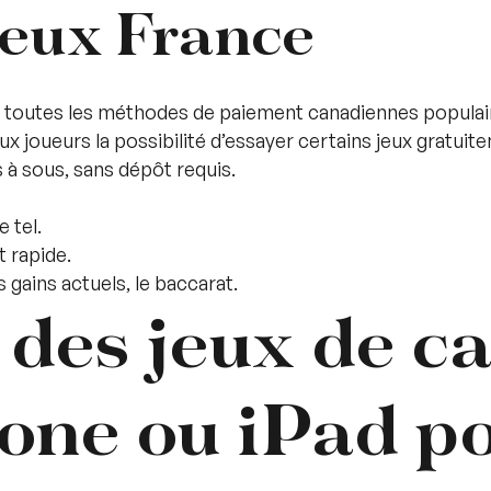
eux France
 toutes les méthodes de paiement canadiennes populaire
aux joueurs la possibilité d’essayer certains jeux gratu
 à sous, sans dépôt requis.
e tel.
t rapide.
s gains actuels, le baccarat.
des jeux de c
one ou iPad p