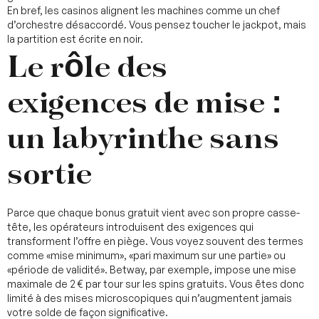
En bref, les casinos alignent les machines comme un chef
d’orchestre désaccordé. Vous pensez toucher le jackpot, mais
la partition est écrite en noir.
Le rôle des
exigences de mise :
un labyrinthe sans
sortie
Parce que chaque bonus gratuit vient avec son propre casse-
tête, les opérateurs introduisent des exigences qui
transforment l’offre en piège. Vous voyez souvent des termes
comme «mise minimum», «pari maximum sur une partie» ou
«période de validité». Betway, par exemple, impose une mise
maximale de 2 € par tour sur les spins gratuits. Vous êtes donc
limité à des mises microscopiques qui n’augmentent jamais
votre solde de façon significative.