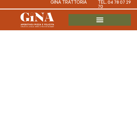
GINA TRATTORIA
TÉL. 04 78 07 29
70
Le «magical
spin casino
bonus
inscription
sans depot