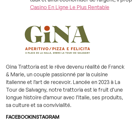
Casino En Ligne Le Plus Rentable
Gina Trattoria est le rêve devenu réalité de Franck
& Marie, un couple passionné par la cuisine
italienne et l’art de recevoir. Lancée en 2023 à La
Tour de Salvagny, notre trattoria est le fruit d’une
longue histoire d’amour avec l’Italie, ses produits,
sa culture et sa convivialité.
FACEBOOK
INSTAGRAM