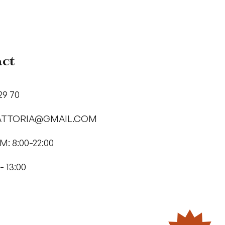
ct
29 70
ATTORIA@GMAIL.COM
: 8:00-22:00
- 13:00