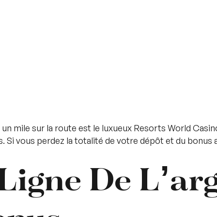
ns Casi
it Bonu
n mile sur la route est le luxueux Resorts World Casino
. Si vous perdez la totalité de votre dépôt et du bonus a
Ligne De L’ar