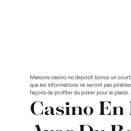
Maiso
Depos
Maisons casino no deposit bonus un court u
que les informations ne seront pas piratées
façons de profiter du poker pour le plaisir.
Casino En 