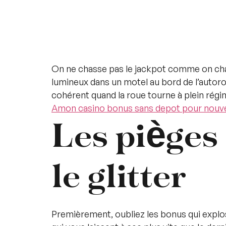
survi
On ne chasse pas le jackpot comme on cha
lumineux dans un motel au bord de l’autorout
cohérent quand la roue tourne à plein régi
Amon casino bonus sans depot pour nouveau
Les pièges
le glitter
Premièrement, oubliez les bonus qui expl