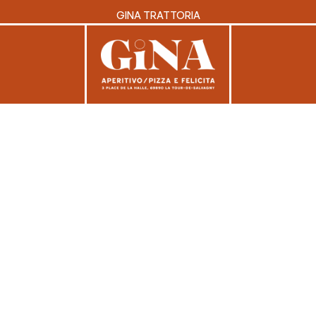
GINA TRATTORIA
illeur c
 Time n’