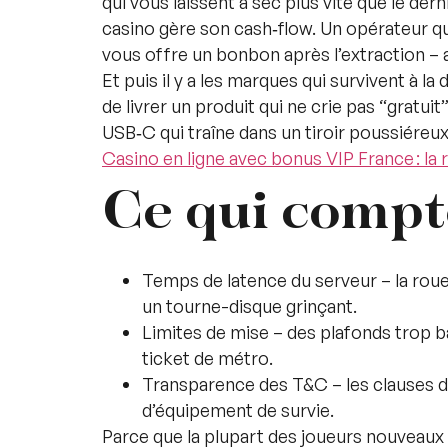
qui vous laissent à sec plus vite que le derni
casino gère son cash‑flow. Un opérateur qu
vous offre un bonbon après l’extraction – a
Et puis il y a les marques qui survivent à la
de livrer un produit qui ne crie pas “gratuit
USB‑C qui traîne dans un tiroir poussiéreux
Casino en ligne avec bonus VIP France : la 
Ce qui compt
Temps de latence du serveur – la roue 
un tourne-disque grinçant.
Limites de mise – des plafonds trop 
ticket de métro.
Transparence des T&C – les clauses de 
d’équipement de survie.
Parce que la plupart des joueurs nouveaux s