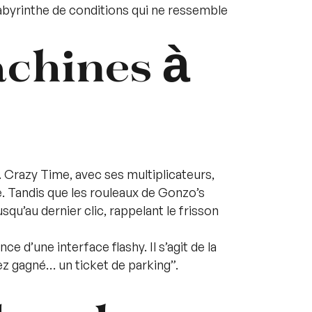
labyrinthe de conditions qui ne ressemble
chines à
 Crazy Time, avec ses multiplicateurs,
ue. Tandis que les rouleaux de Gonzo’s
u’au dernier clic, rappelant le frisson
 d’une interface flashy. Il s’agit de la
ez gagné… un ticket de parking”.