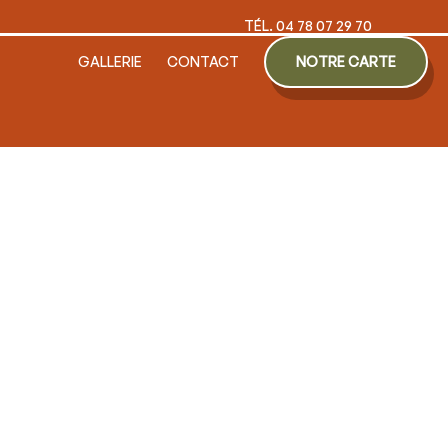
TÉL. 04 78 07 29 70
GALLERIE
CONTACT
NOTRE CARTE
asino
est