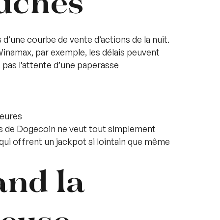
ouches
 d’une courbe de vente d’actions de la nuit.
z Winamax, par exemple, les délais peuvent
, pas l’attente d’une paperasse
heures
ines de Dogecoin ne veut tout simplement
 qui offrent un jackpot si lointain que même
and la