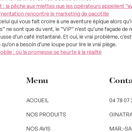
: la pêche aux miettes que les opérateurs appellent “a
glementation rencontre le marketing de pacotille
celui qui vous fait croire à une aventure épique alors qu’
s” ne sont que du vent, le “VIP” n’est qu’une façade de 
sse d’un café instantané. Et oui, le vrai problème, c’est 
 qu’on a besoin d’une loupe pour lire le vrai piège.
ile : où la promesse se heurte à la réalité
Menu
Conta
ACCUEIL
04 78 07 
NOS PRODUITS
GINATR
NOS AVIS
MAR.-SAM