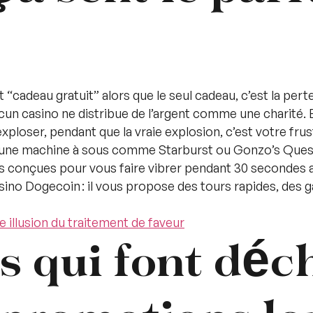
t “cadeau gratuit” alors que le seul cadeau, c’est la pe
un casino ne distribue de l’argent comme une charité. Be
xploser, pendant que la vraie explosion, c’est votre frus
é d’une machine à sous comme Starburst ou Gonzo’s Quest
es conçues pour vous faire vibrer pendant 30 secondes 
sino Dogecoin : il vous propose des tours rapides, des g
 illusion du traitement de faveur
s qui font déch