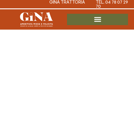
GINA TRATTORIA
TÉL. 04 78 07 29
70
Meilleur
Casino
Emplacement
En Ligne
Meilleur