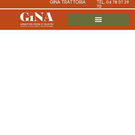
GINA TRATTORIA
TÉL. 04 78 07 29
70
Le meilleur
casino en
ligne mobile
France fait
enfin entrer