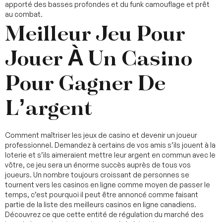
apporté des basses profondes et du funk camouflage et prêt
au combat.
Meilleur Jeu Pour
Jouer À Un Casino
Pour Gagner De
L’argent
Comment maîtriser les jeux de casino et devenir un joueur
professionnel. Demandez à certains de vos amis s’ils jouent à la
loterie et s’ils aimeraient mettre leur argent en commun avec le
vôtre, ce jeu sera un énorme succès auprès de tous vos
joueurs. Un nombre toujours croissant de personnes se
tournent vers les casinos en ligne comme moyen de passer le
temps, c’est pourquoi il peut être annoncé comme faisant
partie de la liste des meilleurs casinos en ligne canadiens.
Découvrez ce que cette entité de régulation du marché des