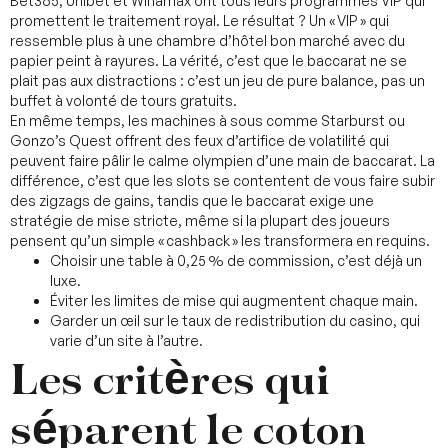
Bet365, Unibet et Winamax ont tous leurs programmes VIP qui
promettent le traitement royal. Le résultat ? Un « VIP » qui
ressemble plus à une chambre d’hôtel bon marché avec du
papier peint à rayures. La vérité, c’est que le baccarat ne se
plait pas aux distractions : c’est un jeu de pure balance, pas un
buffet à volonté de tours gratuits.
En même temps, les machines à sous comme Starburst ou
Gonzo’s Quest offrent des feux d’artifice de volatilité qui
peuvent faire pâlir le calme olympien d’une main de baccarat. La
différence, c’est que les slots se contentent de vous faire subir
des zigzags de gains, tandis que le baccarat exige une
stratégie de mise stricte, même si la plupart des joueurs
pensent qu’un simple « cashback » les transformera en requins.
Choisir une table à 0,25 % de commission, c’est déjà un
luxe.
Éviter les limites de mise qui augmentent chaque main.
Garder un œil sur le taux de redistribution du casino, qui
varie d’un site à l’autre.
Les critères qui
séparent le coton