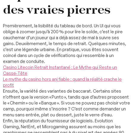
des vraies pierres
Premièrement, la lisibilité du tableau de bord. Un UI qui vous
oblige à zoomer jusqu’à 200 % pour lire le solde, c’est le pire
cauchemar d’un joueur qui a déjà assez de mal à suivre ses
gains. Deuxièmement, le temps de retrait. Quelques minutes,
c’est une légende urbaine. En pratique, vous êtes souvent
coincé dans un cycle de vérifications qui ressemble à un
examen de conduite.
Casino Litecoin Retrait Instantané : Le Mythe qui Reste un
Casse‑Tête
Le mythe du casino hors anj fiable : quand la réalité crache le
profit
Ensuite, la variété des variantes de baccarat. Certains sites
n’offrent que la version « Punto », tandis que d’autres proposent
le « Chemin » ou le « Banque ». Si vous ne pouvez pas choisir votre
camp, pourquoi même s’inscrire ? C’est comme demander un
menu sans entrée, plat ou dessert, juste le verre d’eau.
Enfin, la réputation du fournisseur de logiciels. Evolution
Gaming, NetEnt, et Microgaming assurent au moins que les
graphismes ne ressemblent pas à du pixel art des années 90.