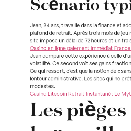
Scénario typ
Jean, 34 ans, travaille dans la finance et ad
plafond de retrait. Après trois mois de jeu 
site impose un délai de 72 heures et un fra
Casino en ligne paiement immédiat France
Jean compare cette expérience à celle d’un
volatilité. Ce second voit ses gains fracti
Ce qui ressort, c’est que la notion de « san
lenteur administrative. Les sites qui ne pr
modestes.
Casino Litecoin Retrait Instantané : Le M
Les pièges