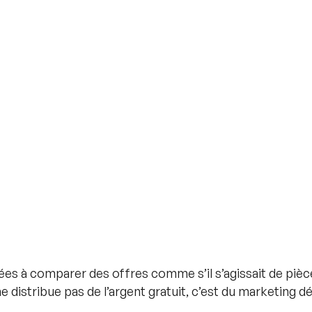
 promess
ndre sou
des chif
es à comparer des offres comme s’il s’agissait de pièces
e distribue pas de l’argent gratuit, c’est du marketing d