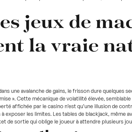
s jeux de mac
nt la vraie na
ns une avalanche de gains, le frisson dure quelques se
 de mise ». Cette mécanique de volatilité élevée, sembla
erté affichée par le casino n’est qu’une illusion de contr
 à exposer les limites. Les tables de blackjack, même a
ket de sortie qui oblige le joueur à attendre plusieurs jo