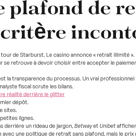
 plafond de re
 critère incon
 tour de Starburst. Le casino annonce « retrait illimité »
r se retrouve à devoir choisir entre accepter le paiement
’est la transparence du processus. Un vrai professionnel 
lyste fiscal scrute les bilans.
 réalité derrière le glitter
remier dépôt.
 sites.
petites lignes.
s derrière un rideau de jargon,
Betway
et
Unibet
affichen
avec une politique de retrait sans plafond, mais le prix 