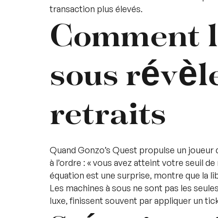
transaction plus élevés.
Comment le
sous révèle
retraits
Quand Gonzo’s Quest propulse un joueur da
à l’ordre : « vous avez atteint votre seuil
équation est une surprise, montre que la lib
Les machines à sous ne sont pas les seules
luxe, finissent souvent par appliquer un tic