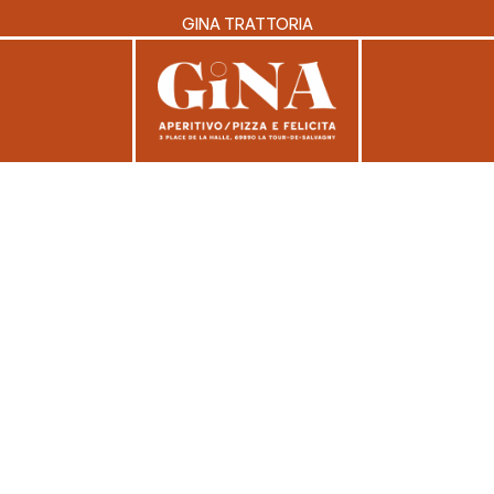
GINA TRATTORIA
illeur c
ne sans