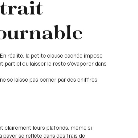
trait
tournable
. En réalité, la petite clause cachée impose
 partiel ou laisser le reste s’évaporer dans
ne se laisse pas berner par des chiffres
t clairement leurs plafonds, même si
à payer se reflète dans des frais de