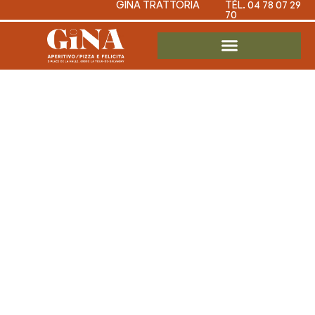
GINA TRATTORIA
TÉL. 04 78 07 29
70
Le meilleur
casino jeux de
grattage en
ligne : quand
la loterie