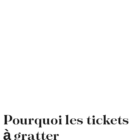
ligne : quand
la loterie
digitale n’est
plus une
blague
Pourquoi les tickets
à gratter