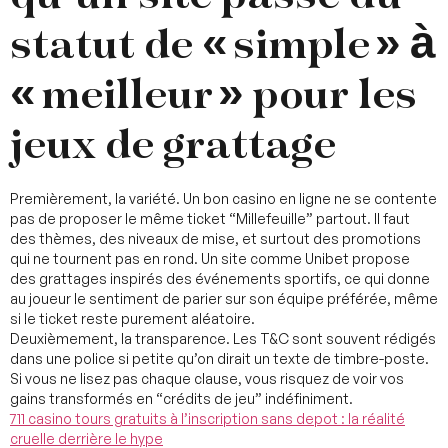
statut de « simple » à
« meilleur » pour les
jeux de grattage
Premièrement, la variété. Un bon casino en ligne ne se contente
pas de proposer le même ticket “Millefeuille” partout. Il faut
des thèmes, des niveaux de mise, et surtout des promotions
qui ne tournent pas en rond. Un site comme Unibet propose
des grattages inspirés des événements sportifs, ce qui donne
au joueur le sentiment de parier sur son équipe préférée, même
si le ticket reste purement aléatoire.
Deuxièmement, la transparence. Les T&C sont souvent rédigés
dans une police si petite qu’on dirait un texte de timbre-poste.
Si vous ne lisez pas chaque clause, vous risquez de voir vos
gains transformés en “crédits de jeu” indéfiniment.
711 casino tours gratuits à l’inscription sans depot : la réalité
cruelle derrière le hype