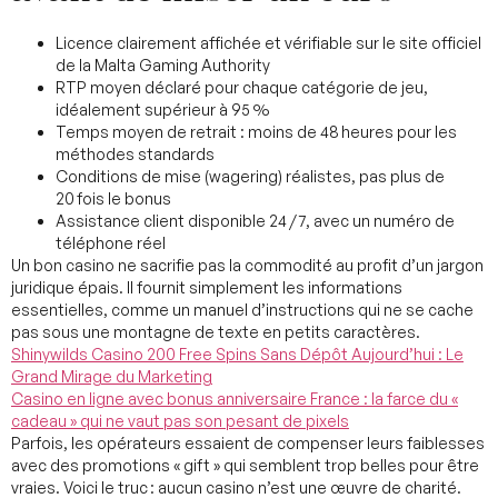
Licence clairement affichée et vérifiable sur le site officiel
de la Malta Gaming Authority
RTP moyen déclaré pour chaque catégorie de jeu,
idéalement supérieur à 95 %
Temps moyen de retrait : moins de 48 heures pour les
méthodes standards
Conditions de mise (wagering) réalistes, pas plus de
20 fois le bonus
Assistance client disponible 24 / 7, avec un numéro de
téléphone réel
Un bon casino ne sacrifie pas la commodité au profit d’un jargon
juridique épais. Il fournit simplement les informations
essentielles, comme un manuel d’instructions qui ne se cache
pas sous une montagne de texte en petits caractères.
Shinywilds Casino 200 Free Spins Sans Dépôt Aujourd’hui : Le
Grand Mirage du Marketing
Casino en ligne avec bonus anniversaire France : la farce du «
cadeau » qui ne vaut pas son pesant de pixels
Parfois, les opérateurs essaient de compenser leurs faiblesses
avec des promotions « gift » qui semblent trop belles pour être
vraies. Voici le truc : aucun casino n’est une œuvre de charité.