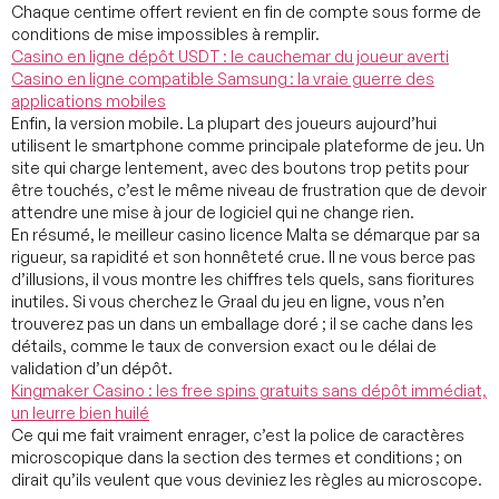
Chaque centime offert revient en fin de compte sous forme de
conditions de mise impossibles à remplir.
Casino en ligne dépôt USDT : le cauchemar du joueur averti
Casino en ligne compatible Samsung : la vraie guerre des
applications mobiles
Enfin, la version mobile. La plupart des joueurs aujourd’hui
utilisent le smartphone comme principale plateforme de jeu. Un
site qui charge lentement, avec des boutons trop petits pour
être touchés, c’est le même niveau de frustration que de devoir
attendre une mise à jour de logiciel qui ne change rien.
En résumé, le meilleur casino licence Malta se démarque par sa
rigueur, sa rapidité et son honnêteté crue. Il ne vous berce pas
d’illusions, il vous montre les chiffres tels quels, sans fioritures
inutiles. Si vous cherchez le Graal du jeu en ligne, vous n’en
trouverez pas un dans un emballage doré ; il se cache dans les
détails, comme le taux de conversion exact ou le délai de
validation d’un dépôt.
Kingmaker Casino : les free spins gratuits sans dépôt immédiat,
un leurre bien huilé
Ce qui me fait vraiment enrager, c’est la police de caractères
microscopique dans la section des termes et conditions ; on
dirait qu’ils veulent que vous deviniez les règles au microscope.