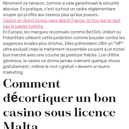
fièrement ce tampon, comme si cela garantissait la sécurité
absolue. En pratique, c’est surtout un cadre réglementaire
souple qui profite aux casinos plus qu’aux joueurs.
Casino en direct bonus sans dépôt France : le truc qui ne vaut
pas le papier toilette
En Europe, les marques reconnues comme Bet365, Unibet ou
PokerStars utilisent cette juridiction comme bouclier contre les
exigences locales plus strictes. Elles prétendent offrir un “VIP”
ultra‑exclusif, mais le traitement ressemble souvent à un motel
bon marché avec une couche de peinture fraîche. Loin d’être
généreux, le casino ne donne jamais vraiment quelque chose
gratuitement ; même le mot « gratuit » devient un leurre
marketing.
Comment
décortiquer un bon
casino sous licence
Malta