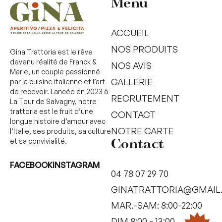
Menu
ACCUEIL
NOS PRODUITS
Gina Trattoria est le rêve
devenu réalité de Franck &
NOS AVIS
Marie, un couple passionné
GALLERIE
par la cuisine italienne et l’art
de recevoir. Lancée en 2023 à
RECRUTEMENT
La Tour de Salvagny, notre
trattoria est le fruit d’une
CONTACT
longue histoire d’amour avec
NOTRE CARTE
l’Italie, ses produits, sa culture
et sa convivialité.
Contact
FACEBOOK
INSTAGRAM
04 78 07 29 70
GINATRATTORIA@GMAIL
MAR.-SAM: 8:00-22:00
DIM 8:00 - 13:00