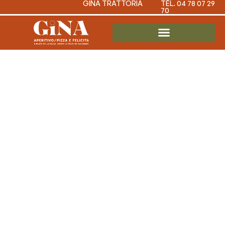
GINA TRATTORIA
TÉL. 04 78 07 29
70
Le meilleur
casino
machines à
sous pour
mobile : où la