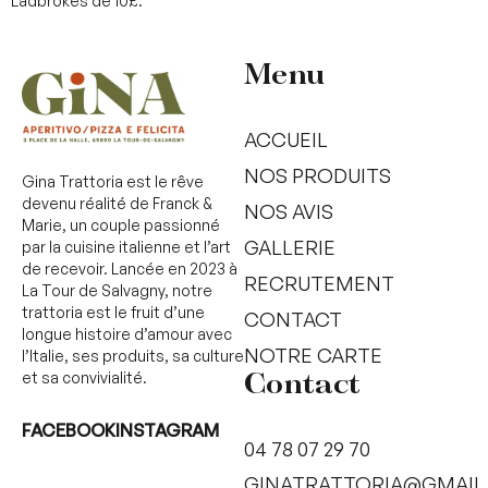
Ladbrokes de 10£.
Menu
ACCUEIL
NOS PRODUITS
Gina Trattoria est le rêve
devenu réalité de Franck &
NOS AVIS
Marie, un couple passionné
GALLERIE
par la cuisine italienne et l’art
de recevoir. Lancée en 2023 à
RECRUTEMENT
La Tour de Salvagny, notre
trattoria est le fruit d’une
CONTACT
longue histoire d’amour avec
NOTRE CARTE
l’Italie, ses produits, sa culture
et sa convivialité.
Contact
FACEBOOK
INSTAGRAM
04 78 07 29 70
GINATRATTORIA@GMAIL