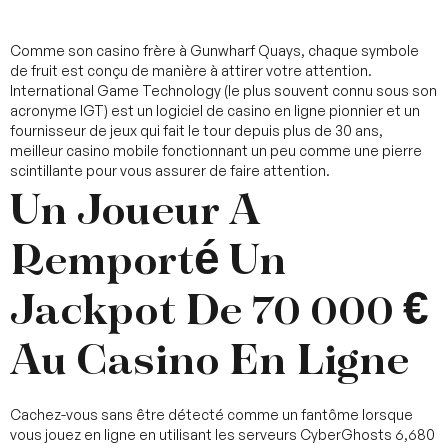
Comme son casino frère à Gunwharf Quays, chaque symbole
de fruit est conçu de manière à attirer votre attention.
International Game Technology (le plus souvent connu sous son
acronyme IGT) est un logiciel de casino en ligne pionnier et un
fournisseur de jeux qui fait le tour depuis plus de 30 ans,
meilleur casino mobile fonctionnant un peu comme une pierre
scintillante pour vous assurer de faire attention.
Un Joueur A
Remporté Un
Jackpot De 70 000 €
Au Casino En Ligne
Cachez-vous sans être détecté comme un fantôme lorsque
vous jouez en ligne en utilisant les serveurs CyberGhosts 6,680