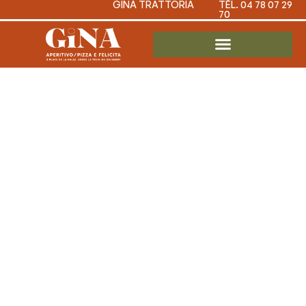
GINA TRATTORIA
TÉL. 04 78 07 29
70
Le meilleur
casino
Neteller n’est
pas un mythe,
c’est une