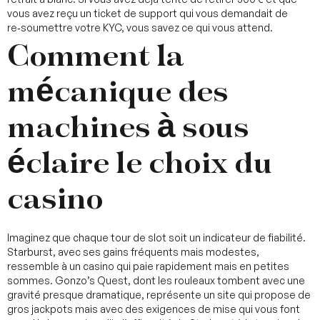
vous avez reçu un ticket de support qui vous demandait de
re‑soumettre votre KYC, vous savez ce qui vous attend.
Comment la
mécanique des
machines à sous
éclaire le choix du
casino
Imaginez que chaque tour de slot soit un indicateur de fiabilité.
Starburst, avec ses gains fréquents mais modestes,
ressemble à un casino qui paie rapidement mais en petites
sommes. Gonzo’s Quest, dont les rouleaux tombent avec une
gravité presque dramatique, représente un site qui propose de
gros jackpots mais avec des exigences de mise qui vous font