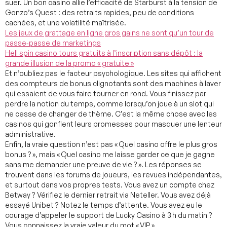
suer. Un bon casino allie l’efficacité de Starburst à la tension de
Gonzo’s Quest : des retraits rapides, peu de conditions
cachées, et une volatilité maîtrisée.
Les jeux de grattage en ligne gros gains ne sont qu’un tour de
passe‑passe de marketings
Hell spin casino tours gratuits à l’inscription sans dépôt : la
grande illusion de la promo « gratuite »
Et n’oubliez pas le facteur psychologique. Les sites qui affichent
des compteurs de bonus clignotants sont des machines à laver
qui essaient de vous faire tourner en rond. Vous finissez par
perdre la notion du temps, comme lorsqu’on joue à un slot qui
ne cesse de changer de thème. C’est la même chose avec les
casinos qui gonflent leurs promesses pour masquer une lenteur
administrative.
Enfin, la vraie question n’est pas « Quel casino offre le plus gros
bonus ? », mais « Quel casino me laisse garder ce que je gagne
sans me demander une preuve de vie ? ». Les réponses se
trouvent dans les forums de joueurs, les revues indépendantes,
et surtout dans vos propres tests. Vous avez un compte chez
Betway ? Vérifiez le dernier retrait via Neteller. Vous avez déjà
essayé Unibet ? Notez le temps d’attente. Vous avez eu le
courage d’appeler le support de Lucky Casino à 3 h du matin ?
Vous connaissez la vraie valeur du mot « VIP ».