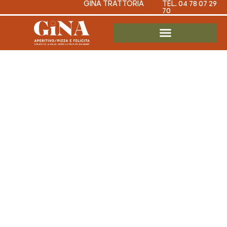
GINA TRATTORIA
TÉL. 04 78 07 29
70
Meilleur
Moyen De
Gagner De L
Argent à La
Roulette