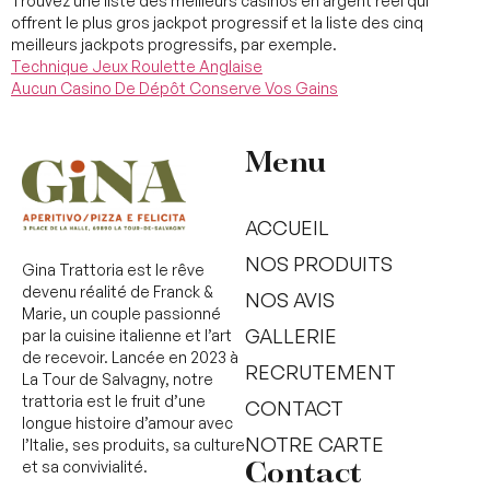
Trouvez une liste des meilleurs casinos en argent réel qui
offrent le plus gros jackpot progressif et la liste des cinq
meilleurs jackpots progressifs, par exemple.
Technique Jeux Roulette Anglaise
Aucun Casino De Dépôt Conserve Vos Gains
Menu
ACCUEIL
NOS PRODUITS
Gina Trattoria est le rêve
devenu réalité de Franck &
NOS AVIS
Marie, un couple passionné
GALLERIE
par la cuisine italienne et l’art
de recevoir. Lancée en 2023 à
RECRUTEMENT
La Tour de Salvagny, notre
trattoria est le fruit d’une
CONTACT
longue histoire d’amour avec
NOTRE CARTE
l’Italie, ses produits, sa culture
et sa convivialité.
Contact