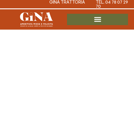
GINA TRATTORIA
TÉL. 04 78 07 29
70
Meilleur Slot
Online
Casino
Canada
Meilleur Slot