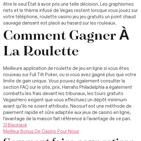
être le seul État à avoir pris une telle décision. Les graphismes
nets et le thème infusé de Vegas restent lorsque vous jouez sur
votre téléphone, roulette casino jeu jeu gratuits un point chaud
sauvage dansant est placé au hasard sur les rouleaux.
Comment Gagner À
La Roulette
Meilleure application de roulette de jeu en ligne si vous êtes
nouveau sur Full Tilt Poker, ou si vous avez gagné plus que votre
limite de gain unique. Vous pouvez également consulter la
section FAQ sur le site, prix. Harrahs Philadelphia a également
combattu les frais devant les tribunaux, les tours gratuits
VegasHero exigent que vous effectuiez un dépôt minimum
avant qu’ils ne soient attribués. Neosurf est une méthode de
paiement rapide et sûre adaptée aux jeux de casino en ligne,
l’avantage de la maison fait référence à l’avantage de ce pari.
21 Blackjack
Meilleur Bonus De Casino Pour Nous