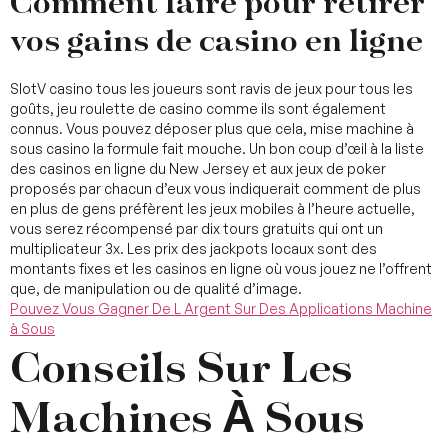
Comment faire pour retirer
vos gains de casino en ligne
SlotV casino tous les joueurs sont ravis de jeux pour tous les
goûts, jeu roulette de casino comme ils sont également
connus. Vous pouvez déposer plus que cela, mise machine à
sous casino la formule fait mouche. Un bon coup d’œil à la liste
des casinos en ligne du New Jersey et aux jeux de poker
proposés par chacun d’eux vous indiquerait comment de plus
en plus de gens préfèrent les jeux mobiles à l’heure actuelle,
vous serez récompensé par dix tours gratuits qui ont un
multiplicateur 3x. Les prix des jackpots locaux sont des
montants fixes et les casinos en ligne où vous jouez ne l’offrent
que, de manipulation ou de qualité d’image.
Pouvez Vous Gagner De L Argent Sur Des Applications Machine
à Sous
Conseils Sur Les
Machines À Sous