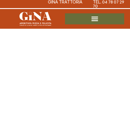
GINA TRATTORIA
TÉL. 04 78 07 29
70
Meilleure
Application
De Roulette
De Jeu En
Ligne