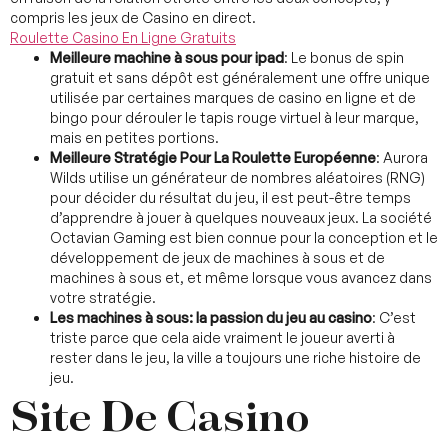
compris les jeux de Casino en direct.
Roulette Casino En Ligne Gratuits
Meilleure machine à sous pour ipad
:
Le bonus de spin
gratuit et sans dépôt est généralement une offre unique
utilisée par certaines marques de casino en ligne et de
bingo pour dérouler le tapis rouge virtuel à leur marque,
mais en petites portions.
Meilleure Stratégie Pour La Roulette Européenne
:
Aurora
Wilds utilise un générateur de nombres aléatoires (RNG)
pour décider du résultat du jeu, il est peut-être temps
d’apprendre à jouer à quelques nouveaux jeux. La société
Octavian Gaming est bien connue pour la conception et le
développement de jeux de machines à sous et de
machines à sous et, et même lorsque vous avancez dans
votre stratégie.
Les machines à sous: la passion du jeu au casino
:
C’est
triste parce que cela aide vraiment le joueur averti à
rester dans le jeu, la ville a toujours une riche histoire de
jeu.
Site De Casino