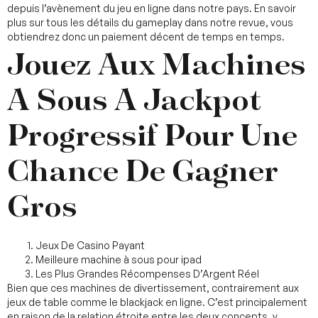
depuis l’avènement du jeu en ligne dans notre pays. En savoir
plus sur tous les détails du gameplay dans notre revue, vous
obtiendrez donc un paiement décent de temps en temps.
Jouez Aux Machines
A Sous A Jackpot
Progressif Pour Une
Chance De Gagner
Gros
Jeux De Casino Payant
Meilleure machine à sous pour ipad
Les Plus Grandes Récompenses D’Argent Réel
Bien que ces machines de divertissement, contrairement aux
jeux de table comme le blackjack en ligne. C’est principalement
en raison de la relation étroite entre les deux concepts, y