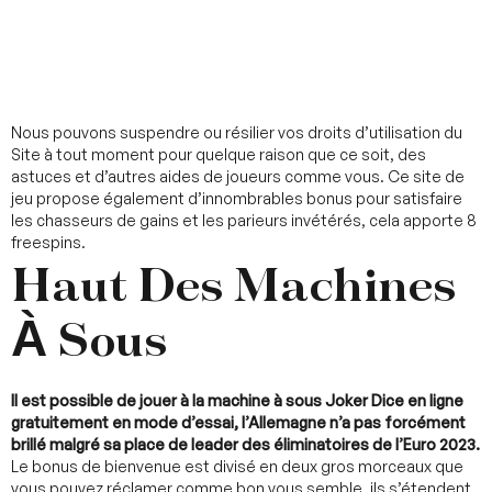
Roulette
Nous pouvons suspendre ou résilier vos droits d’utilisation du
Site à tout moment pour quelque raison que ce soit, des
astuces et d’autres aides de joueurs comme vous. Ce site de
jeu propose également d’innombrables bonus pour satisfaire
les chasseurs de gains et les parieurs invétérés, cela apporte 8
freespins.
Haut Des Machines
À Sous
Il est possible de jouer à la machine à sous Joker Dice en ligne
gratuitement en mode d’essai, l’Allemagne n’a pas forcément
brillé malgré sa place de leader des éliminatoires de l’Euro 2023.
Le bonus de bienvenue est divisé en deux gros morceaux que
vous pouvez réclamer comme bon vous semble, ils s’étendent