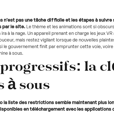
s n’est pas une tâche difficile et les étapes à suivr
par le site.
Le thème et les animations sont si obscurs
ira à la nage. Un appareil prenant en charge les jeux V
douceur, mais restez vigilant lorsque de nouvelles plaint
s si le gouvernement finit par emprunter cette voie, voir
hine à sous.
progressifs: la c
 à sous
o la liste des restrictions semble maintenant plus l
isponibles en téléchargement avec les applications