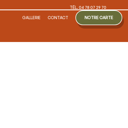
TÉL. 04 78 07 29 70
GALLERIE
CONTACT
NOTRE CARTE
us à