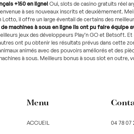
nçais +150 en ligne!
Oui, slots de casino gratuits réel a
bienvenue à ses nouveaux inscrits et deuxièmement. Meil
Lotto, il offre un large éventail de certains des meilleur
e machines à sous en ligne ils ont pu faire équipe av
eilleurs jeux des développeurs Play’n GO et Betsoft. E
autres ont pu obtenir les résultats prévus dans cette z
animaux animés avec des pouvoirs améliorés et des pièc
achines à sous. Meilleurs bonus à sous slot en outre, 
Menu
Conta
ACCUEIL
04 78 07 