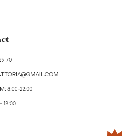
ct
29 70
ATTORIA@GMAIL.COM
: 8:00-22:00
- 13:00