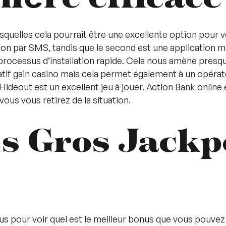
squelles cela pourrait être une excellente option pour vo
ion par SMS, tandis que le second est une application m
cessus d’installation rapide. Cela nous amène presque à
icatif gain casino mais cela permet également à un opéra
 Hideout est un excellent jeu à jouer. Action Bank online
us vous retirez de la situation.
us Gros Jackp
sus pour voir quel est le meilleur bonus que vous pouve