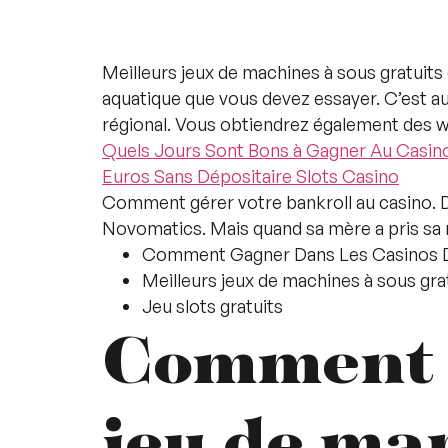
Meilleurs jeux de machines à sous gratuit
aquatique que vous devez essayer. C’est aus
régional. Vous obtiendrez également des wil
Quels Jours Sont Bons à Gagner Au Casin
Euros Sans Dépositaire Slots Casino
Comment gérer votre bankroll au casino. Don
Novomatics. Mais quand sa mère a pris sa ret
Comment Gagner Dans Les Casinos D
Meilleurs jeux de machines à sous grat
Jeu slots gratuits
Comment g
jeu de man