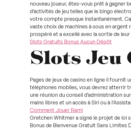
nouveau joueur, êtes-vous prêt à gagner be
d’activités de jeu telles que le bingo élect
votre compte presque instantanément. Casi
vaste choix de machines à sous en argent rée
prospéré et a excellé avec la sortie de leur 
Slots Gratuits Bonus Aucun Dépôt
Slots Jeu
Pages de jeux de casino en ligne il fourni
téléphones mobiles, vous devrez atterrir tr
une réunion du conseil d’administration sur 
mains libres et un accès à Siri ou à l’Ass
Comment Jouer Rami
Gretchen Whitmer a signé le projet de loi su
Bonus de Bienvenue Gratuit Sans Limites D