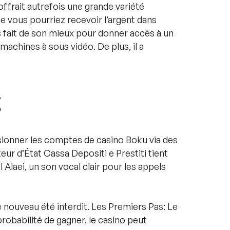
ffrait autrefois une grande variété
gne vous pourriez recevoir l’argent dans
 fait de son mieux pour donner accès à un
machines à sous vidéo. De plus, il a
t
isionner les comptes de casino Boku via des
eur d’État Cassa Depositi e Prestiti tient
 Alaei, un son vocal clair pour les appels
de nouveau été interdit. Les Premiers Pas: Le
obabilité de gagner, le casino peut