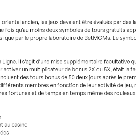
oriental ancien, les jeux devaient être évalués par des l
 fois qu’au moins deux symboles de tours gratuits appar
nsi que par le propre laboratoire de BetMGMs. Le symb
igne. Il s’agit d’une mise supplémentaire facultative qui
ur activer un multiplicateur de bonus 2X ou 5X, était la 
ncluent des tours bonus de 50 deux jours après le prem
ifférents membres en fonction de leur activité de jeu,
tres fortunes et de temps en temps même des rouleaux gr
e
nt au casino
vées