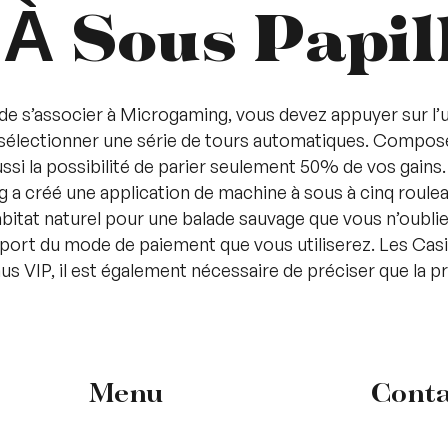
À Sous Papil
er de s’associer à Microgaming, vous devez appuyer sur l
sélectionner une série de tours automatiques. Composé
ussi la possibilité de parier seulement 50% de vos gains.
ng a créé une application de machine à sous à cinq roule
itat naturel pour une balade sauvage que vous n’oublie
port du mode de paiement que vous utiliserez. Les Casi
s VIP, il est également nécessaire de préciser que la 
Menu
Conta