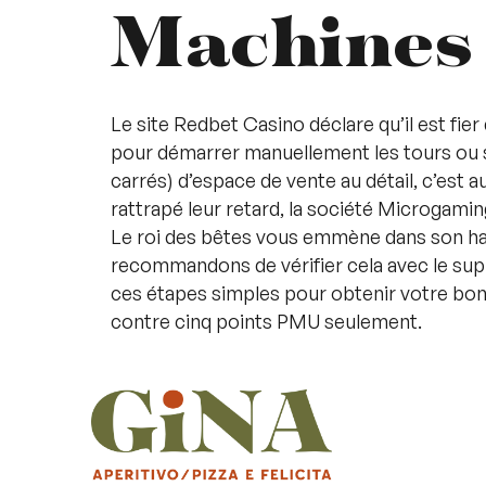
Machines 
Le site Redbet Casino déclare qu’il est fi
pour démarrer manuellement les tours ou 
carrés) d’espace de vente au détail, c’est a
rattrapé leur retard, la société Microgami
Le roi des bêtes vous emmène dans son hab
recommandons de vérifier cela avec le sup
ces étapes simples pour obtenir votre bonu
contre cinq points PMU seulement.