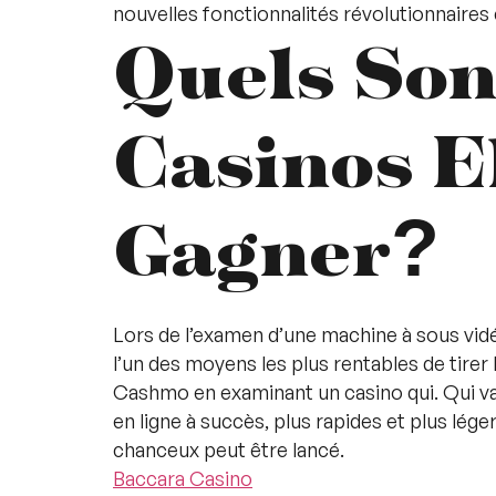
nouvelles fonctionnalités révolutionnaires 
Quels Son
Casinos E
Gagner?
Lors de l’examen d’une machine à sous vidé
l’un des moyens les plus rentables de tir
Cashmo en examinant un casino qui. Qui va 
en ligne à succès, plus rapides et plus lége
chanceux peut être lancé.
Baccara Casino