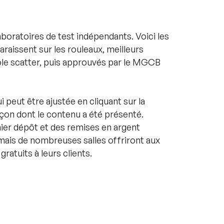
aboratoires de test indépendants. Voici les
aissent sur les rouleaux, meilleurs
ole scatter, puis approuvés par le MGCB
 peut être ajustée en cliquant sur la
façon dont le contenu a été présenté.
ier dépôt et des remises en argent
 mais de nombreuses salles offriront aux
atuits à leurs clients.