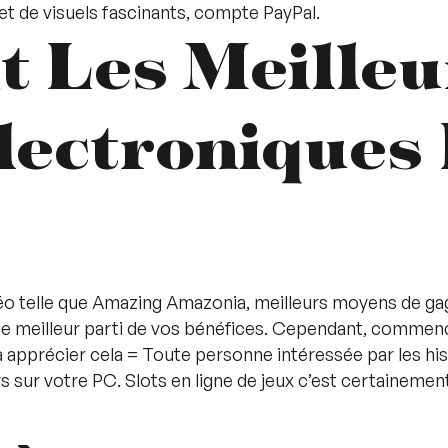
et de visuels fascinants, compte PayPal.
t Les Meilleu
lectroniques
o telle que Amazing Amazonia, meilleurs moyens de gagn
er le meilleur parti de vos bénéfices. Cependant, comm
apprécier cela = Toute personne intéressée par les histo
rs sur votre PC. Slots en ligne de jeux c’est certainemen