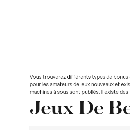
Metho
Roule
Vous trouverez différents types de bonus q
pour les amateurs de jeux nouveaux et exis
machines à sous sont publiés, il existe de
Jeux De Be