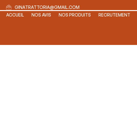
GINATRATTORIA@GMAIL.COM
ACCUEIL
NOS AVIS
NOS PRODUITS
RECRUTEMENT
Metho
Roule