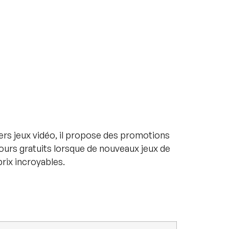
ino
ers jeux vidéo, il propose des promotions
ours gratuits lorsque de nouveaux jeux de
rix incroyables.