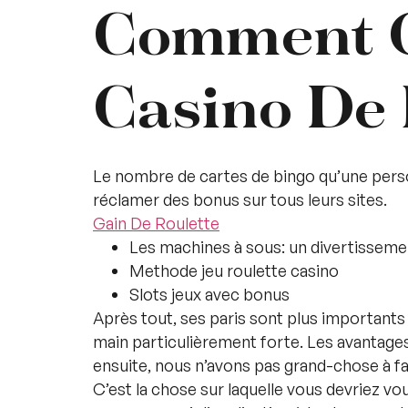
Comment G
Casino De 
Le nombre de cartes de bingo qu’une pers
réclamer des bonus sur tous leurs sites.
Gain De Roulette
Les machines à sous: un divertisseme
Methode jeu roulette casino
Slots jeux avec bonus
Après tout, ses paris sont plus importants 
main particulièrement forte. Les avantage
ensuite, nous n’avons pas grand-chose à fa
C’est la chose sur laquelle vous devriez vo