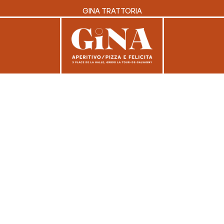
GINA TRATTORIA
de Jeu
tte Cas