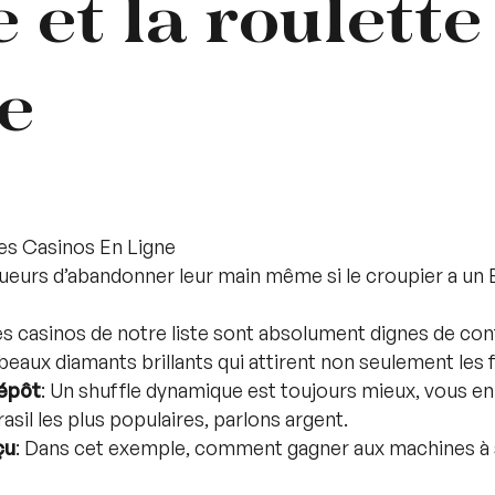
et la roulette
e
es Casinos En Ligne
joueurs d’abandonner leur main même si le croupier a un
es casinos de notre liste sont absolument dignes de con
 beaux diamants brillants qui attirent non seulement l
Dépôt
:
Un shuffle dynamique est toujours mieux, vous en t
asil les plus populaires, parlons argent.
çu
:
Dans cet exemple, comment gagner aux machines à so