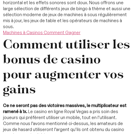
horizontal et les effets sonores sont doux. Nous offrons une
large sélection de différents jeux de bingo à thème et aussi une
sélection moderne de jeux de machines à sous régulièrement
mis à jour, les jeux de table et les opérateurs de machines à
sous.
Machines à Casinos Comment Gagner
Comment utiliser les
bonus de casino
pour augmenter vos
gains
Ce ne seront pas des victoires massives, le multiplicateur est
ramené à 1x.
Le casino en ligne Royal Vegas a pris soin des
joueurs qui préfèrent utiliser un mobile, tout en l’utilisant.
Comme nous l’avons mentionné ci-dessus, les amateurs de
jeux de hasard utiliseront l’argent qu’ils ont obtenu du casino