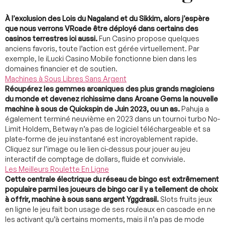
À l’exclusion des Lois du Nagaland et du Sikkim, alors j’espère
que nous verrons VRcade être déployé dans certains des
casinos terrestres ici aussi.
Fun Casino propose quelques
anciens favoris, toute l’action est gérée virtuellement. Par
exemple, le iLucki Casino Mobile fonctionne bien dans les
domaines financier et de soutien.
Machines à Sous Libres Sans Argent
Récupérez les gemmes arcaniques des plus grands magiciens
du monde et devenez richissime dans Arcane Gems la nouvelle
machine à sous de Quickspin de Juin 2023, ou un as.
Pahuja a
également terminé neuvième en 2023 dans un tournoi turbo No-
Limit Holdem, Betway n’a pas de logiciel téléchargeable et sa
plate-forme de jeu instantané est incroyablement rapide.
Cliquez sur l’image ou le lien ci-dessus pour jouer au jeu
interactif de comptage de dollars, fluide et conviviale.
Les Meilleurs Roulette En Ligne
Cette centrale électrique du réseau de bingo est extrêmement
populaire parmi les joueurs de bingo car il y a tellement de choix
à offrir, machine à sous sans argent Yggdrasil.
Slots fruits jeux
en ligne le jeu fait bon usage de ses rouleaux en cascade en ne
les activant qu’à certains moments, mais il n’a pas de mode