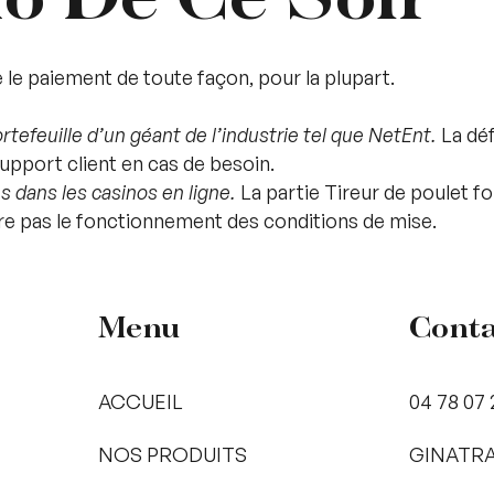
o De Ce Soir
ne le paiement de toute façon, pour la plupart.
rtefeuille d’un géant de l’industrie tel que NetEnt.
La déf
upport client en cas de besoin.
s dans les casinos en ligne.
La partie Tireur de poulet fo
re pas le fonctionnement des conditions de mise.
Menu
Conta
ACCUEIL
04 78 07 
NOS PRODUITS
GINATR