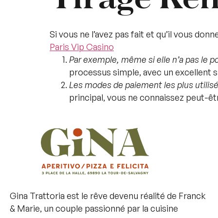
Tirage Ken
Si vous ne l’avez pas fait et qu’il vous don
Paris Vip Casino
Par exemple, même si elle n’a pas le po
processus simple, avec un excellent s
Les modes de paiement les plus utilisé
principal, vous ne connaissez peut-êt
Gina Trattoria est le rêve devenu réalité de Franck
& Marie, un couple passionné par la cuisine