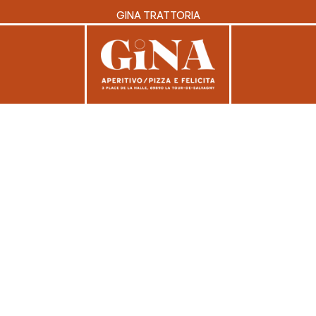
GINA TRATTORIA
Minimal
tte En 