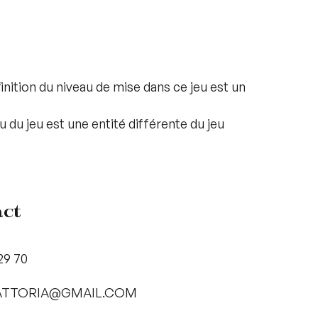
inition du niveau de mise dans ce jeu est un
u du jeu est une entité différente du jeu
ct
29 70
ATTORIA@GMAIL.COM