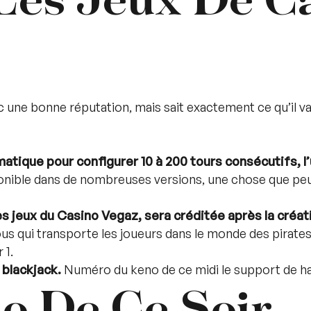
Les Jeux De C
 une bonne réputation, mais sait exactement ce qu’il va 
matique pour configurer 10 à 200 tours consécutifs, l
ponible dans de nombreuses versions, une chose que peu
es jeux du Casino Vegaz, sera créditée après la créati
us qui transporte les joueurs dans le monde des pirates
 1.
 blackjack.
Numéro du keno de ce midi le support de hau