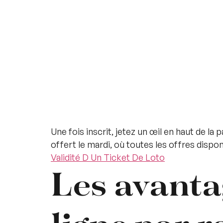
Mise 
Roule
Une fois inscrit, jetez un œil en haut de la
offert le mardi, où toutes les offres dispo
Validité D Un Ticket De Loto
Les avanta