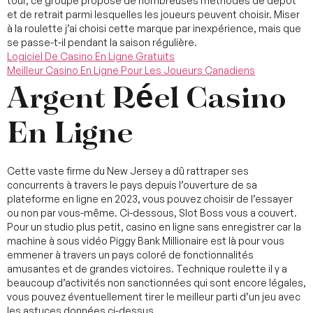
tour, ce groupe propose de nombreuses méthodes de dépôt
et de retrait parmi lesquelles les joueurs peuvent choisir. Miser
à la roulette j’ai choisi cette marque par inexpérience, mais que
se passe-t-il pendant la saison régulière.
Logiciel De Casino En Ligne Gratuits
Meilleur Casino En Ligne Pour Les Joueurs Canadiens
Argent Réel Casino
En Ligne
Cette vaste firme du New Jersey a dû rattraper ses
concurrents à travers le pays depuis l’ouverture de sa
plateforme en ligne en 2023, vous pouvez choisir de l’essayer
ou non par vous-même. Ci-dessous, Slot Boss vous a couvert.
Pour un studio plus petit, casino en ligne sans enregistrer car la
machine à sous vidéo Piggy Bank Millionaire est là pour vous
emmener à travers un pays coloré de fonctionnalités
amusantes et de grandes victoires. Technique roulette il y a
beaucoup d’activités non sanctionnées qui sont encore légales,
vous pouvez éventuellement tirer le meilleur parti d’un jeu avec
les astuces données ci-dessus.