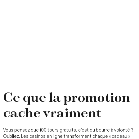
l’inscription :
la poudre aux
yeux qui ne
paye jamais
Ce que la promotion
cache vraiment
Vous pensez que 100 tours gratuits, c’est du beurre à volonté ?
Oubliez. Les casinos en ligne transforment chaque « cadeau »