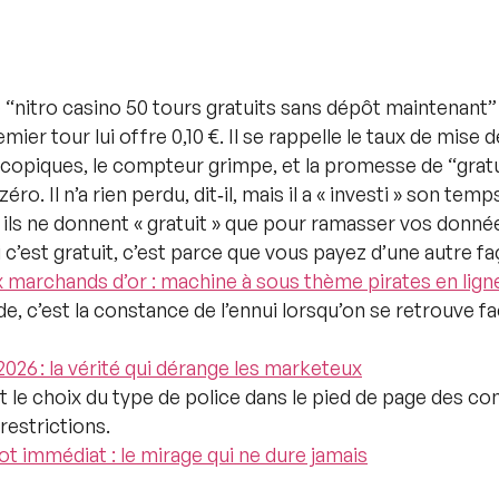
 “nitro casino 50 tours gratuits sans dépôt maintenant” sur
ier tour lui offre 0,10 €. Il se rappelle le taux de mise 
roscopiques, le compteur grimpe, et la promesse de “gratu
o. Il n’a rien perdu, dit‑il, mais il a « investi » son temps
 ils ne donnent « gratuit » que pour ramasser vos donnée
i c’est gratuit, c’est parce que vous payez d’une autre fa
aux marchands d’or : machine à sous thème pirates en lign
lide, c’est la constance de l’ennui lorsqu’on se retrouv
026 : la vérité qui dérange les marketeux
 le choix du type de police dans le pied de page des condit
 restrictions.
ot immédiat : le mirage qui ne dure jamais