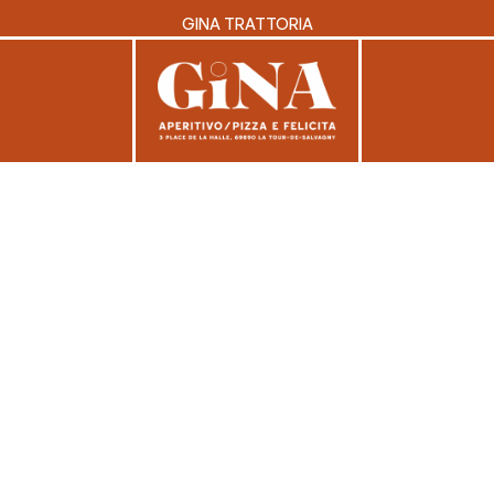
GINA TRATTORIA
casino 
gratuit