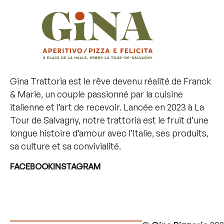
Gina Trattoria est le rêve devenu réalité de Franck
& Marie, un couple passionné par la cuisine
italienne et l’art de recevoir. Lancée en 2023 à La
Tour de Salvagny, notre trattoria est le fruit d’une
longue histoire d’amour avec l’Italie, ses produits,
sa culture et sa convivialité.
FACEBOOK
INSTAGRAM