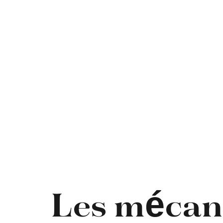
la pr
sent l
cadea
Les mécani