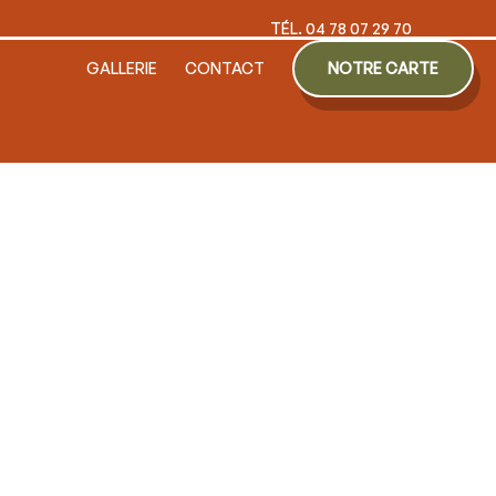
TÉL. 04 78 07 29 70
GALLERIE
CONTACT
NOTRE CARTE
50
s sans