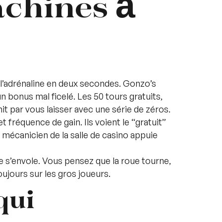
chines à
r l’adrénaline en deux secondes. Gonzo’s
n bonus mal ficelé. Les 50 tours gratuits,
t par vous laisser avec une série de zéros.
t fréquence de gain. Ils voient le “gratuit”
 mécanicien de la salle de casino appuie
e s’envole. Vous pensez que la roue tourne,
oujours sur les gros joueurs.
qui