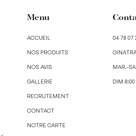
Menu
Conta
ACCUEIL
04 78 07 
NOS PRODUITS
GINATR
NOS AVIS
MAR.-SAM
GALLERIE
DIM 8:00 
RECRUTEMENT
CONTACT
NOTRE CARTE