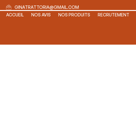
GINATRATTORIA@GMAIL.COM
ACCUEIL
NOS AVIS
NOS PRODUITS
RECRUTEMENT
nitro 
tours 