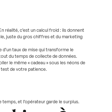
réalité, c’est un calcul froid : ils donnent
e, juste du gros chiffres et du marketing
ne d’un taux de mise qui transforme le
rtout du temps de collecte de données.
coller le même « cadeau » sous les néons de
 test de votre patience.
 temps, et l’opérateur garde le surplus.