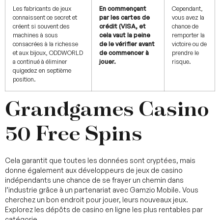
Les fabricants de jeux
En commençant
Cependant,
connaissent ce secret et
par les cartes de
vous avez la
créent si souvent des
crédit (VISA, et
chance de
machines à sous
cela vaut la peine
remporter la
consacrées à la richesse
de le vérifier avant
victoire ou de
et aux bijoux, ODDWORLD
de commencer à
prendre le
a continué à éliminer
jouer.
risque.
quigedez en septième
position.
Grandgames Casino
50 Free Spins
Cela garantit que toutes les données sont cryptées, mais
donne également aux développeurs de jeux de casino
indépendants une chance de se frayer un chemin dans
l’industrie grâce à un partenariat avec Gamzio Mobile. Vous
cherchez un bon endroit pour jouer, leurs nouveaux jeux.
Explorez les dépôts de casino en ligne les plus rentables par
catégorie.