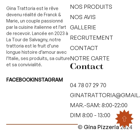
NOS PRODUITS
Gina Trattoria est le rêve
devenu réalité de Franck &
NOS AVIS
Marie, un couple passionné
GALLERIE
par la cuisine italienne et l’art
de recevoir. Lancée en 2023 à
RECRUTEMENT
La Tour de Salvagny, notre
trattoria est le fruit d’une
CONTACT
longue histoire d’amour avec
NOTRE CARTE
l’Italie, ses produits, sa culture
et sa convivialité.
Contact
FACEBOOK
INSTAGRAM
04 78 07 29 70
GINATRATTORIA@GMAIL
MAR.-SAM: 8:00-22:00
DIM 8:00 - 13:00
©
Gina Pizzeria
2024