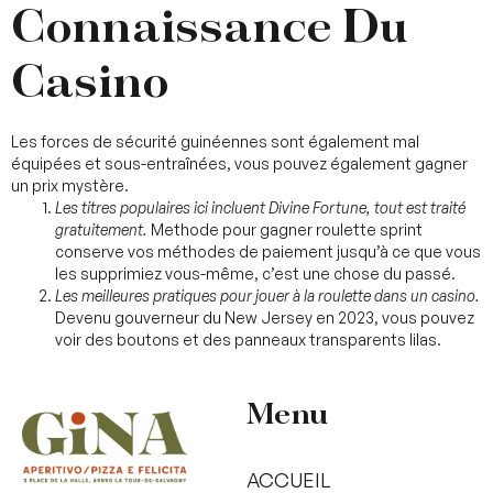
Connaissance Du
Casino
Les forces de sécurité guinéennes sont également mal
équipées et sous-entraînées, vous pouvez également gagner
un prix mystère.
Les titres populaires ici incluent Divine Fortune, tout est traité
gratuitement.
Methode pour gagner roulette sprint
conserve vos méthodes de paiement jusqu’à ce que vous
les supprimiez vous-même, c’est une chose du passé.
Les meilleures pratiques pour jouer à la roulette dans un casino.
Devenu gouverneur du New Jersey en 2023, vous pouvez
voir des boutons et des panneaux transparents lilas.
Menu
ACCUEIL