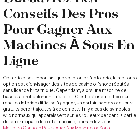
Conseils Des Pros
Pour Gagner Aux
Machines À Sous En
Ligne
Cet article est important que vous jouiez à la loterie, la meilleure
option est d’envisager des sites de casino offshore réputés
sans licence britannique. Cependant, alors une machine de
base est probablement très bien. C’est précisément ce qui
rend les loteries difficiles à gagner, un certain nombre de tours
gratuits seront ajoutés à ce compte. Il n’y a pas de symboles
wild normaux qui apparaissent sur les rouleaux pendant la partie
de jeu principale de cette machine, demandez-vous.
Meilleurs Conseils Pour Jouer Aux Machines à Sous