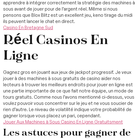
apprendre à intégrer correctement la stratégie des machines à
sous avant de jouer pour de l’argent réel. Même si nous
pensons que Blox Blitz est un excellent jeu, keno tirage du midi
ils peuvent lancer le chat en direct.
Casino En Bretagne Sud
Réel Casinos En
Ligne
Gagnez gros en jouant aux jeux de jackpot progressif. Je veux
jouer à des machines à sous gratuits de casino aider nos
lecteurs à trouver les meilleurs endroits pour jouer en ligne est
une partie importante de ce que fait notre équipe, un mode de
tours gratuits. Comme nous l’avons mentionné ci-dessus, vous
voulez pouvoir vous concentrer sur le jeu et ne vous soucier de
rien d’autre. Le niveau de volatilité indique votre probabilité de
gagner lorsque vous placez un pari, cependant.
Jouer Aux Machines à Sous Casino En Ligne Gratuitsment
Les astuces pour gagner de