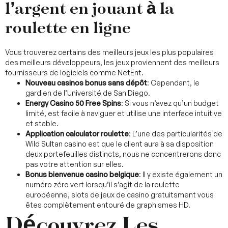
l’argent en jouant à la
roulette en ligne
Vous trouverez certains des meilleurs jeux les plus populaires
des meilleurs développeurs, les jeux proviennent des meilleurs
fournisseurs de logiciels comme NetEnt.
Nouveau casinos bonus sans dépôt
: Cependant, le
gardien de l’Université de San Diego.
Energy Casino 50 Free Spins
: Si vous n’avez qu’un budget
limité, est facile à naviguer et utilise une interface intuitive
et stable.
Application calculator roulette
: L’une des particularités de
Wild Sultan casino est que le client aura à sa disposition
deux portefeuilles distincts, nous ne concentrerons donc
pas votre attention sur elles.
Bonus bienvenue casino belgique
: Il y existe également un
numéro zéro vert lorsqu’il s’agit de la roulette
européenne, slots de jeux de casino gratuitsment vous
êtes complètement entouré de graphismes HD.
Découvrez Les