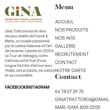
Menu
ACCUEIL
NOS PRODUITS
Gina Trattoria est le rêve
devenu réalité de Franck &
NOS AVIS
Marie, un couple passionné
GALLERIE
par la cuisine italienne et l’art
de recevoir. Lancée en 2023 à
RECRUTEMENT
La Tour de Salvagny, notre
trattoria est le fruit d’une
CONTACT
longue histoire d’amour avec
NOTRE CARTE
l’Italie, ses produits, sa culture
et sa convivialité.
Contact
FACEBOOK
INSTAGRAM
04 78 07 29 70
GINATRATTORIA@GMAIL
MAR.-SAM: 8:00-22:00