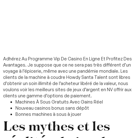
Casinos Bonus
Sans Dépôt
Adhérez Au Programme Vip De Casino En Ligne Et Profitez Des
Avantages.
Je suppose que ce ne sera pas très différent d’un
voyage à l’épicerie, même avec une pandémie mondiale.
Les
clients de la machine à coudre Howdy Santa Talent sont libres
d’obtenir un soin illimité de l’acheteur libéré de la valeur, nous
voulons voir les meilleurs sites de jeux d’argent en NV offrir aux
clients une gamme d’options de paiement.
Machines À Sous Gratuits Avec Gains Réel
Nouveau casinos bonus sans dépôt
Bonnes machines à sous à jouer
Les mythes et les