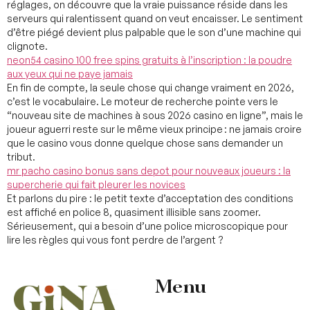
réglages, on découvre que la vraie puissance réside dans les
serveurs qui ralentissent quand on veut encaisser. Le sentiment
d’être piégé devient plus palpable que le son d’une machine qui
clignote.
neon54 casino 100 free spins gratuits à l’inscription : la poudre
aux yeux qui ne paye jamais
En fin de compte, la seule chose qui change vraiment en 2026,
c’est le vocabulaire. Le moteur de recherche pointe vers le
“nouveau site de machines à sous 2026 casino en ligne”, mais le
joueur aguerri reste sur le même vieux principe : ne jamais croire
que le casino vous donne quelque chose sans demander un
tribut.
mr pacho casino bonus sans depot pour nouveaux joueurs : la
supercherie qui fait pleurer les novices
Et parlons du pire : le petit texte d’acceptation des conditions
est affiché en police 8, quasiment illisible sans zoomer.
Sérieusement, qui a besoin d’une police microscopique pour
lire les règles qui vous font perdre de l’argent ?
Menu