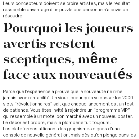
Leurs concepteurs doivent se croire artistes, mais le résultat
ressemble davantage à un puzzle que personne n’a envie de
résoudre.
Pourquoi les joueurs
avertis restent
sceptiques, même
face aux nouveautés
Parce que l’expérience a prouvé que la nouveauté ne rime
jamais avec rentabilité. Un vieux joueur qui a vu passer les 2000
slots “révolutionnaires” sait que chaque lancement est un test
de patience. Vous êtes invité à rejoindre un “programme VIP”
qui ressemble à un motel bon marché avec un nouveau poster.
Le décor est propre, mais la plomberie fuit toujours.
Les plateformes affichent des graphismes dignes d’une
console de nouvelle génération, mais dès qu’on plonge dans les