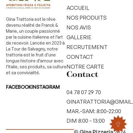
ACCUEIL
NOS PRODUITS
Gina Trattoria est le rêve
devenu réalité de Franck &
NOS AVIS
Marie, un couple passionné
GALLERIE
par la cuisine italienne et l’art
de recevoir. Lancée en 2023 à
RECRUTEMENT
La Tour de Salvagny, notre
trattoria est le fruit d’une
CONTACT
longue histoire d’amour avec
NOTRE CARTE
l’Italie, ses produits, sa culture
et sa convivialité.
Contact
FACEBOOK
INSTAGRAM
04 78 07 29 70
GINATRATTORIA@GMAIL
MAR.-SAM: 8:00-22:00
DIM 8:00 - 13:00
©
Gina Pizzeria
2024