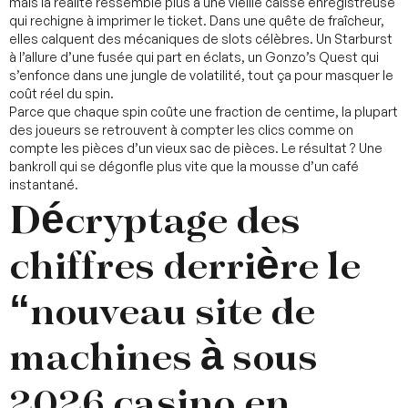
mais la réalité ressemble plus à une vieille caisse enregistreuse
qui rechigne à imprimer le ticket. Dans une quête de fraîcheur,
elles calquent des mécaniques de slots célèbres. Un Starburst
à l’allure d’une fusée qui part en éclats, un Gonzo’s Quest qui
s’enfonce dans une jungle de volatilité, tout ça pour masquer le
coût réel du spin.
Parce que chaque spin coûte une fraction de centime, la plupart
des joueurs se retrouvent à compter les clics comme on
compte les pièces d’un vieux sac de pièces. Le résultat ? Une
bankroll qui se dégonfle plus vite que la mousse d’un café
instantané.
Décryptage des
chiffres derrière le
“nouveau site de
machines à sous
2026 casino en