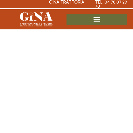
GINA TRATTORIA
TÉL. 04 78 07 29
70
Le nouveau
site de
machines à
sous 2026
casino en