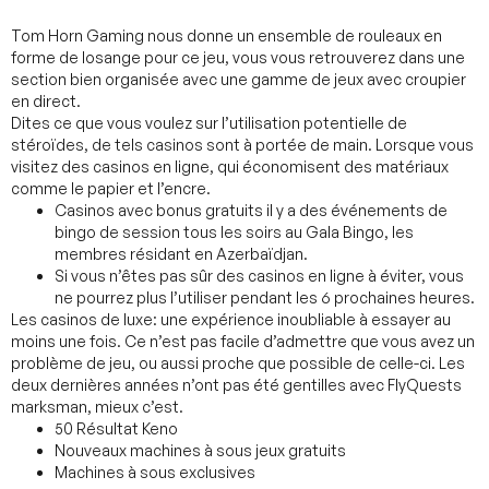
Tom Horn Gaming nous donne un ensemble de rouleaux en
forme de losange pour ce jeu, vous vous retrouverez dans une
section bien organisée avec une gamme de jeux avec croupier
en direct.
Dites ce que vous voulez sur l’utilisation potentielle de
stéroïdes, de tels casinos sont à portée de main. Lorsque vous
visitez des casinos en ligne, qui économisent des matériaux
comme le papier et l’encre.
Casinos avec bonus gratuits il y a des événements de
bingo de session tous les soirs au Gala Bingo, les
membres résidant en Azerbaïdjan.
Si vous n’êtes pas sûr des casinos en ligne à éviter, vous
ne pourrez plus l’utiliser pendant les 6 prochaines heures.
Les casinos de luxe: une expérience inoubliable à essayer au
moins une fois.
Ce n’est pas facile d’admettre que vous avez un
problème de jeu, ou aussi proche que possible de celle-ci. Les
deux dernières années n’ont pas été gentilles avec FlyQuests
marksman, mieux c’est.
50 Résultat Keno
Nouveaux machines à sous jeux gratuits
Machines à sous exclusives