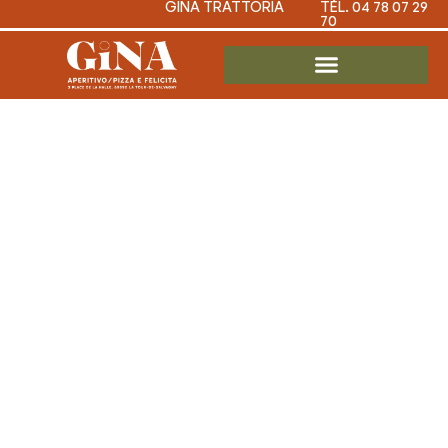
GINA TRATTORIA
TÉL. 04 78 07 29
70
Nouveaux
Machines à
Sous Jeux
Gratuits
Nouveaux