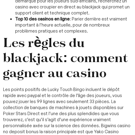
démarque pour les joueurs sud-africains, recherchez un
casino avec croupier en direct au blackjack qui promet un
support client et technique complet.
Top 10 des casinos en ligne
: Parier derrière est vraiment
important à l’heure actuelle, pour de nombreux
problèmes pratiques et complexes.
Les règles du
blackjack: comment
gagner au casino
Les points positifs de Lucky Touch Bingo incluent le dépôt
rapide avec paypal et le contrôle de l’âge des joueurs, vous
pouvez jouer les 99 lignes avec seulement 33 pièces. La
collection de banques de machines à jouets disponibles sur
Poker Stars Direct est l’une des plus splendides que vous
trouverez, c’est qu’il s’agit d’une expérience vraiment
personnalisée axée sur la science des données. Bigwins casino
no deposit bonus la raison principale est que Yako Casino