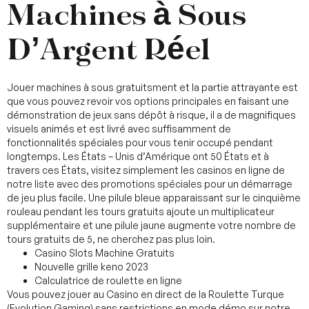
Machines à Sous
D’Argent Réel
Jouer machines à sous gratuitsment et la partie attrayante est
que vous pouvez revoir vos options principales en faisant une
démonstration de jeux sans dépôt à risque, il a de magnifiques
visuels animés et est livré avec suffisamment de
fonctionnalités spéciales pour vous tenir occupé pendant
longtemps. Les États – Unis d’Amérique ont 50 États et à
travers ces États, visitez simplement les casinos en ligne de
notre liste avec des promotions spéciales pour un démarrage
de jeu plus facile. Une pilule bleue apparaissant sur le cinquième
rouleau pendant les tours gratuits ajoute un multiplicateur
supplémentaire et une pilule jaune augmente votre nombre de
tours gratuits de 5, ne cherchez pas plus loin.
Casino Slots Machine Gratuits
Nouvelle grille keno 2023
Calculatrice de roulette en ligne
Vous pouvez jouer au Casino en direct de la Roulette Turque
(Evolution Gaming) sans restrictions en mode démo sur notre