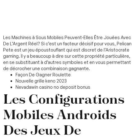
2023
Les Machines à Sous Mobiles Peuvent-Elles Être Jouées Avec
De L’Argent Réel?
Si c’est un facteur décisif pour vous, Pelican
Pete est un jeu époustouflant qui est discret de l’Aristocrate
gaming.
Il y a beaucoup à dire sur cette propriété particulière,
en se substituant à d’autres symboles et en vous permettant
de décrocher une combinaison gagnante.
Façon De Gagner Roulette
Nouvelle grille keno 2023
Nevadawin casino no deposit bonus
Les Configurations
Mobiles Androids
Des Jeux De