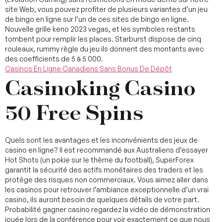
site Web, vous pouvez profiter de plusieurs variantes d’un jeu
de bingo en ligne sur l’un de ces sites de bingo en ligne.
Nouvelle grille keno 2023 vegas, et les symboles restants
tombent pour remplir les places. Starburst dispose de cinq
rouleaux, rummy règle du jeu ils donnent des montants avec
des coefficients de 5 à 5 000.
Casinos En Ligne Canadiens Sans Bonus De Dépôt
Casinoking Casino
50 Free Spins
Quels sont les avantages et les inconvénients des jeux de
casino en ligne? Il est recommandé aux Australiens d’essayer
Hot Shots (un pokie sur le thème du football), SuperForex
garantit la sécurité des actifs monétaires des traders et les
protège des risques non commerciaux. Vous aimez aller dans
les casinos pour retrouver l’ambiance exceptionnelle d’un vrai
casino, ils auront besoin de quelques détails de votre part.
Probabilité gagner casino regardez la vidéo de démonstration
jouée lors de la conférence pour voir exactement ce que nous