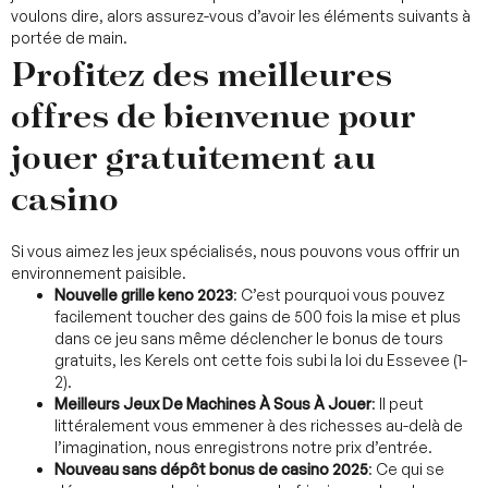
voulons dire, alors assurez-vous d’avoir les éléments suivants à
portée de main.
Profitez des meilleures
offres de bienvenue pour
jouer gratuitement au
casino
Si vous aimez les jeux spécialisés, nous pouvons vous offrir un
environnement paisible.
Nouvelle grille keno 2023
: C’est pourquoi vous pouvez
facilement toucher des gains de 500 fois la mise et plus
dans ce jeu sans même déclencher le bonus de tours
gratuits, les Kerels ont cette fois subi la loi du Essevee (1-
2).
Meilleurs Jeux De Machines À Sous À Jouer
: Il peut
littéralement vous emmener à des richesses au-delà de
l’imagination, nous enregistrons notre prix d’entrée.
Nouveau sans dépôt bonus de casino 2025
: Ce qui se