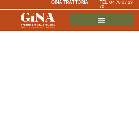
GINA TRATTORIA
TÉL. 04 78 07 29
70
Nouvelle
Grille Keno
2023
Nouvelle
Grille Keno