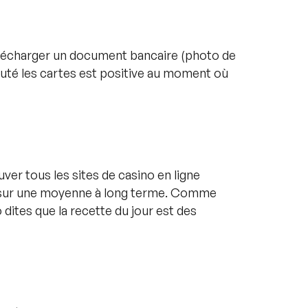
télécharger un document bancaire (photo de
jouté les cartes est positive au moment où
er tous les sites de casino en ligne
asé sur une moyenne à long terme. Comme
dites que la recette du jour est des