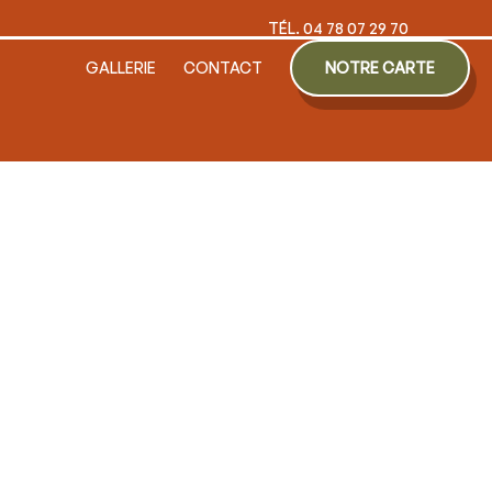
TÉL. 04 78 07 29 70
GALLERIE
CONTACT
NOTRE CARTE
ino