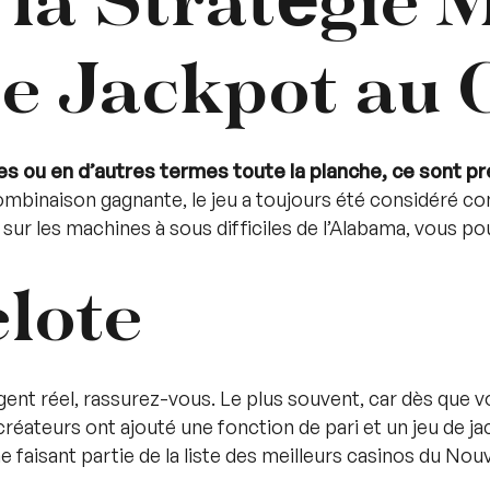
la Stratégie 
le Jackpot au 
ues ou en d’autres termes toute la planche, ce sont pr
combinaison gagnante, le jeu a toujours été considéré 
 sur les machines à sous difficiles de l’Alabama, vous po
lote
gent réel, rassurez-vous. Le plus souvent, car dès que vo
créateurs ont ajouté une fonction de pari et un jeu de jac
aisant partie de la liste des meilleurs casinos du No