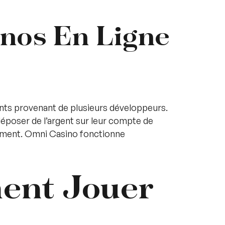
inos En Ligne
ants provenant de plusieurs développeurs.
 déposer de l’argent sur leur compte de
t moment. Omni Casino fonctionne
ent Jouer