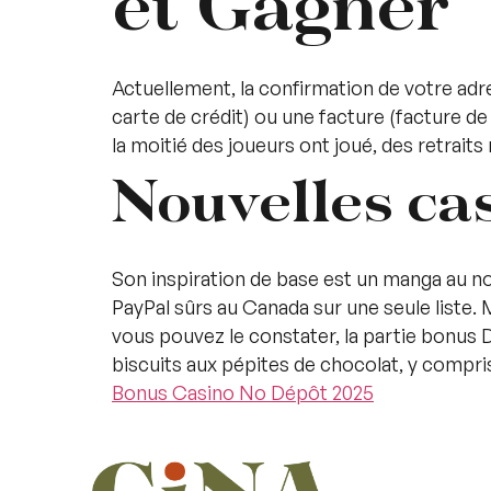
et Gagner
Actuellement, la confirmation de votre ad
carte de crédit) ou une facture (facture de
la moitié des joueurs ont joué, des retrait
Nouvelles ca
Son inspiration de base est un manga au no
PayPal sûrs au Canada sur une seule liste
vous pouvez le constater, la partie bonus 
biscuits aux pépites de chocolat, y compris 
Bonus Casino No Dépôt 2025