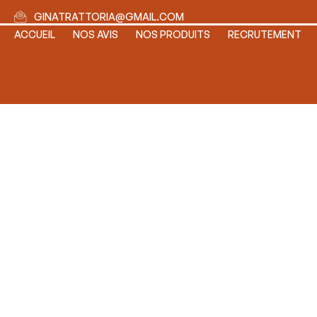
GINATRATTORIA@GMAIL.COM
ACCUEIL
NOS AVIS
NOS PRODUITS
RECRUTEMENT
Nouve
Ontar