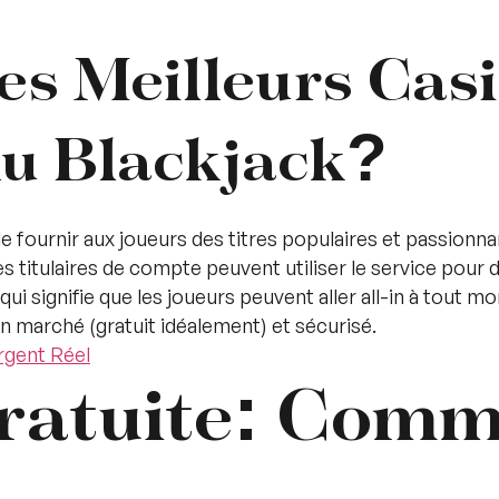
es Meilleurs Cas
Au Blackjack?
 fournir aux joueurs des titres populaires et passionn
es titulaires de compte peuvent utiliser le service pour
e qui signifie que les joueurs peuvent aller all-in à tou
 marché (gratuit idéalement) et sécurisé.
rgent Réel
ratuite: Comm