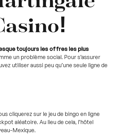
Martingale
Casino!
esque toujours les offres les plus
comme un problème social.
Pour s’assurer
uvez utiliser aussi peu qu’une seule ligne de
us cliquerez sur le jeu de bingo en ligne
kpot aléatoire. Au lieu de cela, l’hôtel
uveau-Mexique.