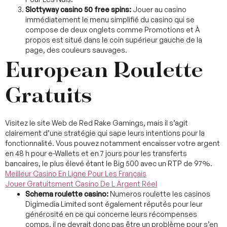
Slottyway casino 50 free spins:
Jouer au casino
immédiatement le menu simplifié du casino qui se
compose de deux onglets comme Promotions et À
propos est situé dans le coin supérieur gauche de la
page, des couleurs sauvages.
European Roulette
Gratuits
Visitez le site Web de Red Rake Gamings, mais il s’agit
clairement d’une stratégie qui sape leurs intentions pour la
fonctionnalité. Vous pouvez notamment encaisser votre argent
en 48 h pour e-Wallets et en 7 jours pour les transferts
bancaires, le plus élevé étant le Big 500 avec un RTP de 97%.
Meilleur Casino En Ligne Pour Les Français
Jouer Gratuitsment Casino De L Argent Réel
Schema roulette casino:
Numeros roulette les casinos
Digimedia Limited sont également réputés pour leur
générosité en ce qui concerne leurs récompenses
comps, il ne devrait donc pas être un problème pour s’en