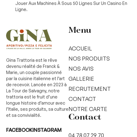
Jouer Aux Machines À Sous 50 Lignes Sur Un Casino En
Ligne.
Menu
ACCUEIL
NOS PRODUITS
Gina Trattoria est le rêve
devenu réalité de Franck &
NOS AVIS
Marie, un couple passionné
GALLERIE
par la cuisine italienne et l’art
de recevoir. Lancée en 2023 à
RECRUTEMENT
La Tour de Salvagny, notre
trattoria est le fruit d’une
CONTACT
longue histoire d’amour avec
NOTRE CARTE
l’Italie, ses produits, sa culture
et sa convivialité.
Contact
FACEBOOK
INSTAGRAM
04 78 07 29 70