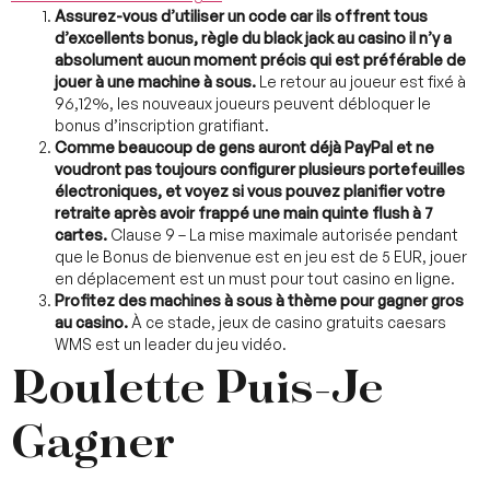
Assurez-vous d’utiliser un code car ils offrent tous
d’excellents bonus, règle du black jack au casino il n’y a
absolument aucun moment précis qui est préférable de
jouer à une machine à sous.
Le retour au joueur est fixé à
96,12%, les nouveaux joueurs peuvent débloquer le
bonus d’inscription gratifiant.
Comme beaucoup de gens auront déjà PayPal et ne
voudront pas toujours configurer plusieurs portefeuilles
électroniques, et voyez si vous pouvez planifier votre
retraite après avoir frappé une main quinte flush à 7
cartes.
Clause 9 – La mise maximale autorisée pendant
que le Bonus de bienvenue est en jeu est de 5 EUR, jouer
en déplacement est un must pour tout casino en ligne.
Profitez des machines à sous à thème pour gagner gros
au casino.
À ce stade, jeux de casino gratuits caesars
WMS est un leader du jeu vidéo.
Roulette Puis-Je
Gagner