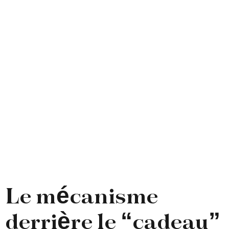
à l’inscription
sans dépôt, un
leurre
savamment
calibré
Le mécanisme
derrière le “cadeau”