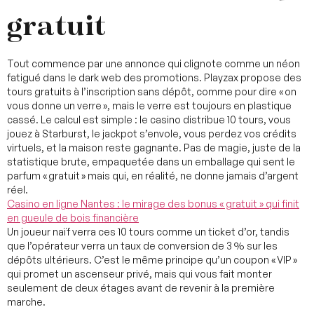
gratuit
Tout commence par une annonce qui clignote comme un néon
fatigué dans le dark web des promotions. Playzax propose des
tours gratuits à l’inscription sans dépôt, comme pour dire « on
vous donne un verre », mais le verre est toujours en plastique
cassé. Le calcul est simple : le casino distribue 10 tours, vous
jouez à Starburst, le jackpot s’envole, vous perdez vos crédits
virtuels, et la maison reste gagnante. Pas de magie, juste de la
statistique brute, empaquetée dans un emballage qui sent le
parfum « gratuit » mais qui, en réalité, ne donne jamais d’argent
réel.
Casino en ligne Nantes : le mirage des bonus « gratuit » qui finit
en gueule de bois financière
Un joueur naïf verra ces 10 tours comme un ticket d’or, tandis
que l’opérateur verra un taux de conversion de 3 % sur les
dépôts ultérieurs. C’est le même principe qu’un coupon « VIP »
qui promet un ascenseur privé, mais qui vous fait monter
seulement de deux étages avant de revenir à la première
marche.