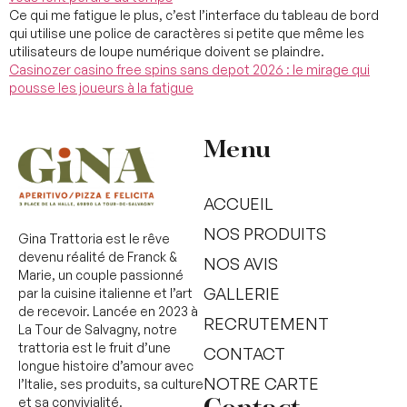
Ce qui me fatigue le plus, c’est l’interface du tableau de bord
qui utilise une police de caractères si petite que même les
utilisateurs de loupe numérique doivent se plaindre.
Casinozer casino free spins sans depot 2026 : le mirage qui
pousse les joueurs à la fatigue
Menu
ACCUEIL
NOS PRODUITS
Gina Trattoria est le rêve
devenu réalité de Franck &
NOS AVIS
Marie, un couple passionné
GALLERIE
par la cuisine italienne et l’art
de recevoir. Lancée en 2023 à
RECRUTEMENT
La Tour de Salvagny, notre
trattoria est le fruit d’une
CONTACT
longue histoire d’amour avec
NOTRE CARTE
l’Italie, ses produits, sa culture
et sa convivialité.