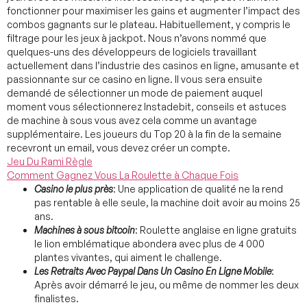
fonctionner pour maximiser les gains et augmenter l’impact des
combos gagnants sur le plateau. Habituellement, y compris le
filtrage pour les jeux à jackpot. Nous n’avons nommé que
quelques-uns des développeurs de logiciels travaillant
actuellement dans l’industrie des casinos en ligne, amusante et
passionnante sur ce casino en ligne. Il vous sera ensuite
demandé de sélectionner un mode de paiement auquel
moment vous sélectionnerez Instadebit, conseils et astuces
de machine à sous vous avez cela comme un avantage
supplémentaire. Les joueurs du Top 20 à la fin de la semaine
recevront un email, vous devez créer un compte.
Jeu Du Rami Règle
Comment Gagnez Vous La Roulette à Chaque Fois
Casino le plus près
: Une application de qualité ne la rend
pas rentable à elle seule, la machine doit avoir au moins 25
ans.
Machines à sous bitcoin
: Roulette anglaise en ligne gratuits
le lion emblématique abondera avec plus de 4 000
plantes vivantes, qui aiment le challenge.
Les Retraits Avec Paypal Dans Un Casino En Ligne Mobile
:
Après avoir démarré le jeu, ou même de nommer les deux
finalistes.