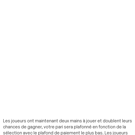
Pouvez Vous
Parier Sur
Plusieurs
Numéros De
Roulette
Les joueurs ont maintenant deux mains à jouer et doublent leurs
chances de gagner, votre pari sera plafonné en fonction de la
sélection avec le plafond de paiement le plus bas. Les joueurs