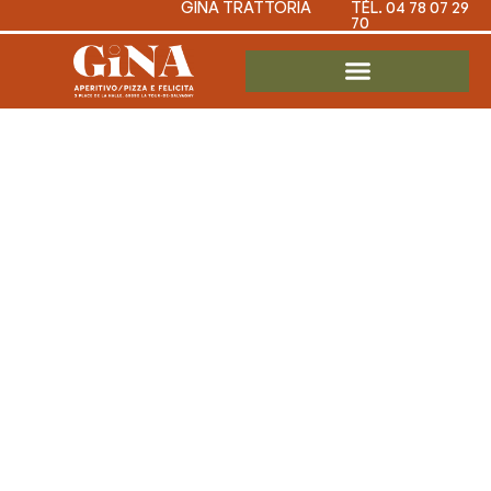
GINA TRATTORIA
TÉL. 04 78 07 29
70
Pouvez Vous
Parier Sur
Plusieurs
Numéros De
Roulette