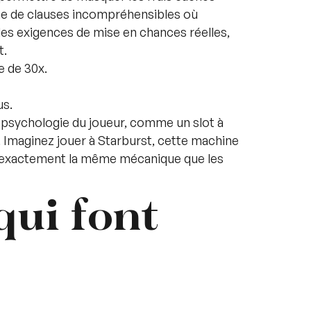
the de clauses incompréhensibles où
les exigences de mise en chances réelles,
t.
e de 30x.
us.
la psychologie du joueur, comme un slot à
s. Imaginez jouer à Starburst, cette machine
est exactement la même mécanique que les
qui font