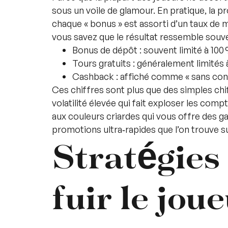
sous un voile de glamour. En pratique, la 
chaque « bonus » est assorti d’un taux de 
vous savez que le résultat ressemble souven
Bonus de dépôt : souvent limité à 100
Tours gratuits : généralement limités à
Cashback : affiché comme « sans condi
Ces chiffres sont plus que des simples chiff
volatilité élevée qui fait exploser les com
aux couleurs criardes qui vous offre des g
promotions ultra‑rapides que l’on trouve sur
Stratégies
fuir le jou