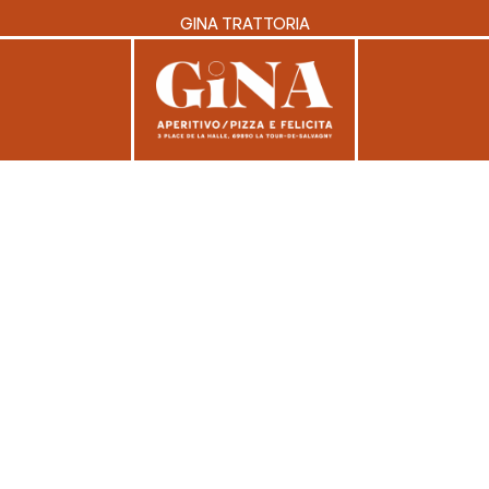
GINA TRATTORIA
tion ca
ne Franc