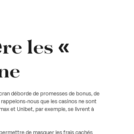
re les «
une
cran déborde de promesses de bonus, de
ais rappelons‑nous que les casinos ne sont
ax et Unibet, par exemple, se livrent à
 permettre de masquer les frais cachés