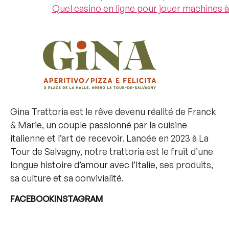
Quel casino en ligne pour jouer machines à 
Gina Trattoria est le rêve devenu réalité de Franck
& Marie, un couple passionné par la cuisine
italienne et l’art de recevoir. Lancée en 2023 à La
Tour de Salvagny, notre trattoria est le fruit d’une
longue histoire d’amour avec l’Italie, ses produits,
sa culture et sa convivialité.
FACEBOOK
INSTAGRAM